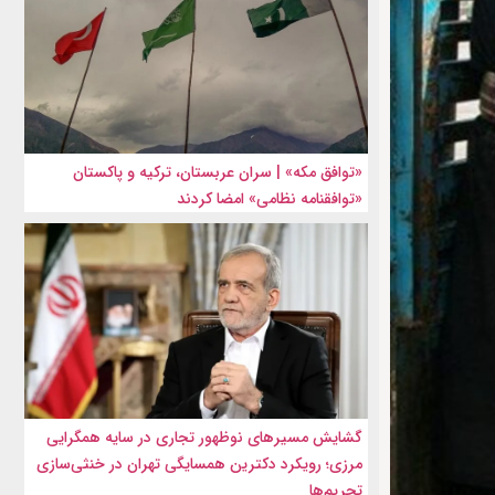
«توافق مکه» | سران عربستان، ترکیه و پاکستان
«توافقنامه نظامی» امضا کردند
گشایش مسیرهای نوظهور تجاری در سایه همگرایی
مرزی؛ رویکرد دکترین همسایگی تهران در خنثی‌سازی
تحریم‌ها