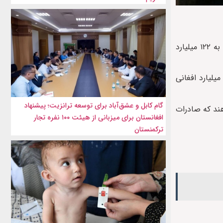
به گزارش ایراف، وزارت دارایی حکومت سرپرست افغانستان با انتشار اطلاعیه‌ای تصریح کرد میزان صادرات افغانستان در ۱۰ ماه گذشته به ۱۲۲ میلیارد
 وزارت در گزارش خود تأکید کرده است که عمده‌ترین کالاهای صادراتی شامل ۴۳ میلیارد افغانی میوه، ۱۶ میلیارد افغانی پنبه و ۱۷ میلیارد افغانی
گام کابل و عشق‌آباد برای توسعه ترانزیت؛ پیشنهاد
هند که صادرات
افغانستان برای میزبانی از هیئت ۱۰۰ نفره تجار
ترکمنستان