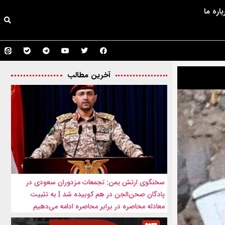
باره ما
آخرین مطالب
سخنگوی ارتش یمن: تجمعات مزدوران سعودی در
پادگان صحن‌الجن در هم کوبیده شد | به تثبیت
معادله محاصره در برابر محاصره ادامه می‌دهیم