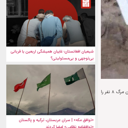
شیعیان افغانستان؛ غایبان همیشگی اربعین یا قربانی
بی‌توجهی و بی‌مسئولیتی؟
وقوع یک حادثه رانندگی مرگبار در بزرگراه کابل -جلال‌آباد جان ۱۵ نفر را گرفت. منابع رسمی وابسته به حکومت سرپرست افغانستان تاکنون مرگ ۸ نفر را
«توافق مکه» | سران عربستان، ترکیه و پاکستان
«توافقنامه نظامی» امضا کردند