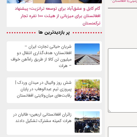
زمینی با افغانستان
گام کابل و عشق‌آباد برای توسعه ترانزیت؛ پیشنهاد
افغانستان برای میزبانی از هیئت ۱۰۰ نفره تجار
ترکمنستان
پر بازدیدترین ها
شریان حیاتی تجارت ایران –
افغانستان؛ هدف‌گذاری انتقال دو
میلیون تن کالا از طریق راه‌آهن خواف
– هرات
شش روز والیبال در میدان وردک |
پیروزی تیم عبدالوهاب در پایان
رقابت‌های میان‌ولایتی افغانستان
زائران افغانستانی اربعین؛ طالبان در
هرات کمیته مشترک تشکیل دادند