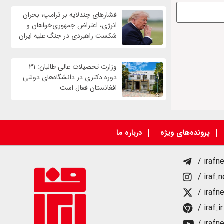
فشارهای چندلایه بر ترامپ؛ بحران
انرژی، اعتراض جمهوری‌خواهان و
شکست راهبردی در جنگ علیه ایران
وزارت تحصیلات عالی طالبان: ۳۱
دوره دکتری در دانشگاه‌های دولتی
افغانستان فعال است
پرونده‌های ویژه
درباره ما
/ irafn
/ iraf.
/ irafn
/ iraf.ir
/ irafn