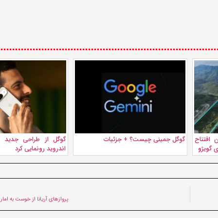
 افتتاح
گوگل جمینی چیست؟ + جزئیات
گوگل از طراحی جدید ا
 گویژو
اندروید رونمایی کرد
پروازهای آریانا از خوست به امار