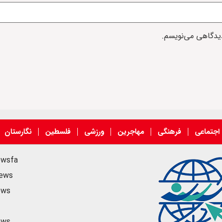
دیدگاهی می‌نویسم.
اجتماعی
فرهنگی
مهاجرین
ورزشی
فلسطین
نگارستان
ewsfa
news
ews
ews