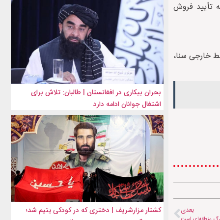
یت سوئد را منوط به تأیید فروش
بط خارجی سنا،
بحران بیکاری در افغانستان | طالبان: تلاش برای
اشتغال جوانان ادامه دارد
کشتار مزارشریف | دختری که در کودکی یتیم شد؛
بعدی
زرگ منطقه‌ای است