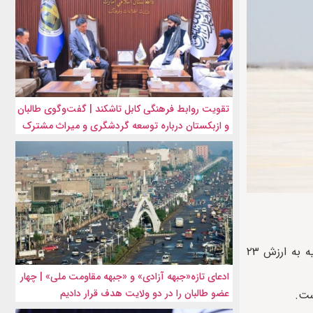
تقویت روابط فرهنگی کابل تاشکند | گفت‌وگوی طالبان
و ازبکستان درباره توسعه گردشگری و میراث مشترک
بنا بر گزارش ایراف، وزارت خارجه آمریکا جمعه‌شب، ۶ بهمن، اعلام کرد که کنگره را از موافقت خود با فروش جنگنده‌های اف۱۶ به ترکیه به ارزش ۲۳
ادعای تازه«جبهه آزادی» و «جبهه مقاومت ملی» | چهار
عضو طالبان را در دو ولایت هدف قرار دادیم