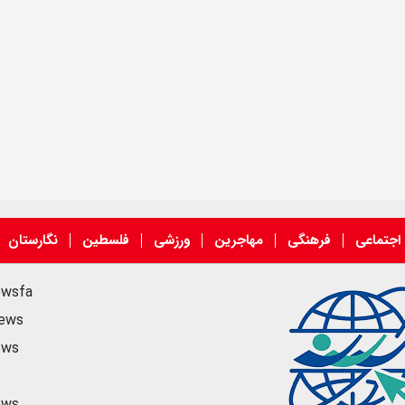
اجتماعی
فرهنگی
مهاجرین
ورزشی
فلسطین
نگارستان
ewsfa
news
ews
ews