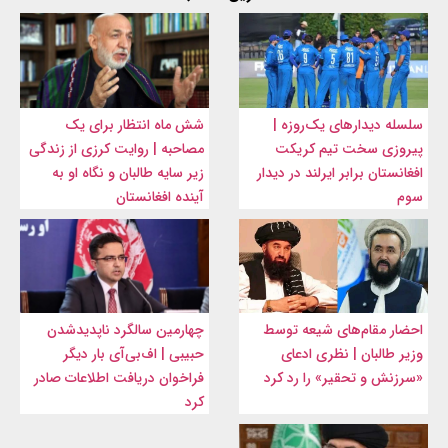
سلسله دیدارهای یک‌روزه |
شش ماه انتظار برای یک
پیروزی سخت تیم کریکت
مصاحبه | روایت کرزی از زندگی
افغانستان برابر ایرلند در دیدار
زیر سایه طالبان و نگاه او به
سوم
آینده افغانستان
احضار مقام‌های شیعه توسط
چهارمین سالگرد ناپدیدشدن
وزیر طالبان | نظری ادعای
حبیبی | اف‌بی‌آی بار دیگر
«سرزنش و تحقیر» را رد کرد
فراخوان دریافت اطلاعات صادر
کرد