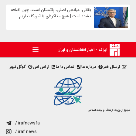
بقائی: میانجی اصلی، پاکستان است، چین اضافه
نشده است | هیچ مذاکره‌ای با آمریکا نداریم
ایراف - اخبار افغانستان و ایران
ارسال خبر
درباره ما
تماس با ما
آر اس اس
گوگل نیوز
مجوز از وزارت فرهنگ و ارشاد اسلامی
/ irafnewsfa
/ iraf.news