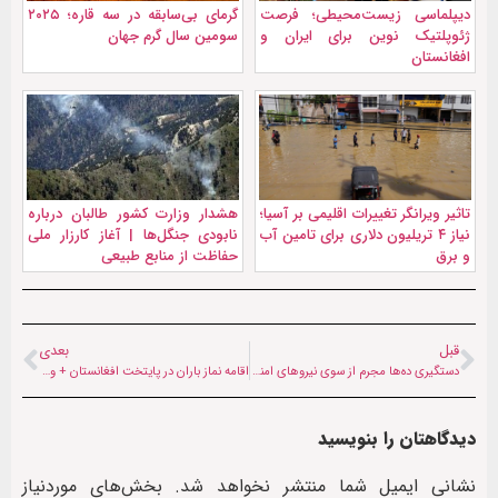
دیپلماسی زیست‌محیطی؛ فرصت
گرمای بی‌سابقه در سه قاره؛ ۲۰۲۵
ژئوپلتیک نوین برای ایران و
سومین سال گرم جهان
افغانستان
تاثیر ویرانگر تغییرات اقلیمی بر آسیا؛
هشدار وزارت کشور طالبان درباره
نیاز ۴ تریلیون‌ دلاری برای تامین آب
نابودی جنگل‌ها | آغاز کارزار ملی
و برق
حفاظت از منابع طبیعی
قبل
بعدی
دستگیری ده‌ها مجرم از سوی نیروهای امنیتی در هرات
اقامه نماز باران در پایتخت افغانستان + ویدئو
دیدگاهتان را بنویسید
نشانی ایمیل شما منتشر نخواهد شد.
بخش‌های موردنیاز