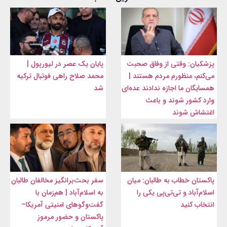
پزشکیان: وقتی از وفاق صحبت
پایان یک عصر در لیورپول |
می‌کنم، منظورم مردم هستند |
محمد صلاح راهی فوتبال ترکیه
همسایگان ما اجازه ندادند عده‌ای
شد
وارد کشور شوند و باعث
اغتشاش شوند
پاکستان خطاب به طالبان: میان
سفر بحث‌برانگیز مخالفان طالبان
اسلام‌آباد و تی‌تی‌پی یکی را
به اسلام‌آباد | هم‌زمان با
انتخاب کنید
گفت‌وگوهای امنیتی آمریکا–
پاکستان و حضور مرموز