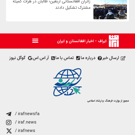
زائران افغانستانی اربعین؛ طالبان در هرات کمیته
مشترک تشکیل دادند
ایراف - اخبار افغانستان و ایران
ارسال خبر
درباره ما
تماس با ما
آر اس اس
گوگل نیوز
مجوز از وزارت فرهنگ و ارشاد اسلامی
/ irafnewsfa
/ iraf.news
/ irafnews