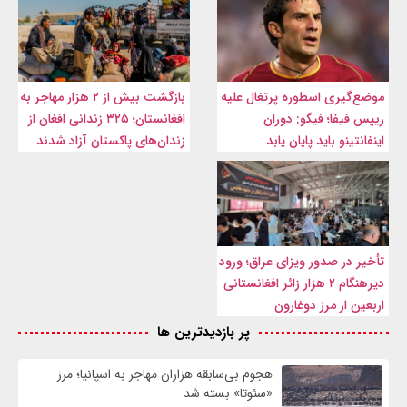
موضع‌گیری اسطوره پرتغال علیه
بازگشت بیش از ۲ هزار مهاجر به
رییس فیفا؛ فیگو: دوران
افغانستان؛ ۳۲۵ زندانی افغان از
اینفانتینو باید پایان یابد
زندان‌های پاکستان آزاد شدند
تأخیر در صدور ویزای عراق؛ ورود
دیرهنگام ۲ هزار زائر افغانستانی
اربعین از مرز دوغارون
پر بازدیدترین ها
هجوم بی‌سابقه هزاران مهاجر به اسپانیا؛ مرز
«سئوتا» بسته شد