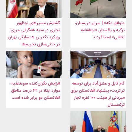
«توافق مکه» | سران عربستان،
گشایش مسیرهای نوظهور
ترکیه و پاکستان «توافقنامه
تجاری در سایه همگرایی مرزی؛
نظامی» امضا کردند
رویکرد دکترین همسایگی تهران
در خنثی‌سازی تحریم‌ها
گام کابل و عشق‌آباد برای توسعه
افزایش نگران‌کننده سوءتغذیه؛
ترانزیت؛ پیشنهاد افغانستان برای
موارد ابتلا در ۴۴ درصد مناطق
میزبانی از هیئت ۱۰۰ نفره تجار
افغانستان دو برابر شده است
ترکمنستان