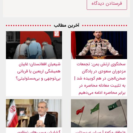
آخرین مطالب
سخنگوی ارتش یمن: تجمعات
شیعیان افغانستان؛ غایبان
مزدوران سعودی در پادگان
همیشگی اربعین یا قربانی
صحن‌الجن در هم کوبیده شد |
بی‌توجهی و بی‌مسئولیتی؟
به تثبیت معادله محاصره در
برابر محاصره ادامه می‌دهیم
«توافق مکه» | سران عربستان،
گشایش مسیرهای نوظهور