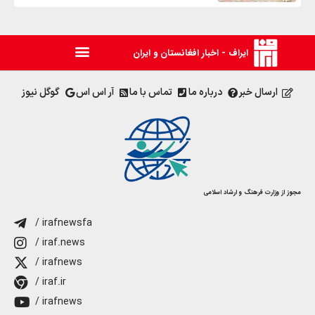
ایراف - اخبار افغانستان و ایران
ارسال خبر
درباره ما
تماس با ما
آر اس اس
گوگل نیوز
مجوز از وزارت فرهنگ و ارشاد اسلامی
/ irafnewsfa
/ iraf.news
/ irafnews
/ iraf.ir
/ irafnews