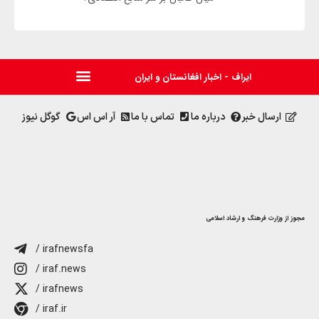
ایراف - اخبار افغانستان و ایران
ارسال خبر
درباره ما
تماس با ما
آر اس اس
گوگل نیوز
مجوز از وزارت فرهنگ و ارشاد اسلامی
/ irafnewsfa
/ iraf.news
/ irafnews
/ iraf.ir