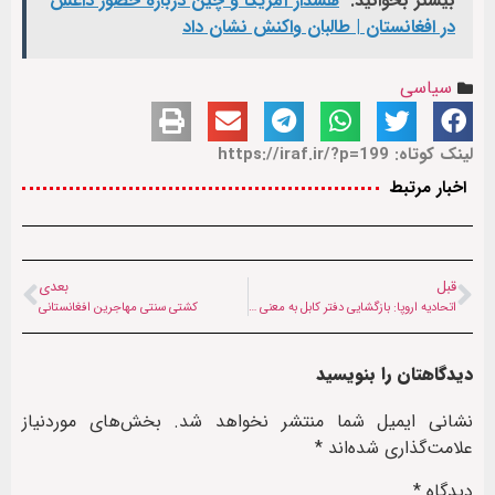
بیشتر بخوانید:
هشدار آمریکا و چین درباره حضور داعش
در افغانستان | طالبان واکنش نشان داد
سیاسی
لینک کوتاه: https://iraf.ir/?p=199
اخبار مرتبط
قبل
بعدی
اتحادیه اروپا: بازگشایی دفتر کابل به معنی برسمیت شناختن طالبان نیست
کشتی سنتی مهاجرین افغانستانی‌
دیدگاهتان را بنویسید
نشانی ایمیل شما منتشر نخواهد شد.
بخش‌های موردنیاز
علامت‌گذاری شده‌اند
*
دیدگاه
*