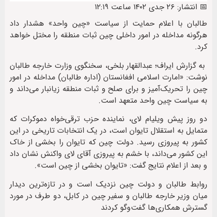
📅 انتشار: ۲۶ جدی ۱۴۰۲ ساعت ۱۲:۱۹
طالبان با اعلام حمایت از سیاست «چین واحد» هشدار داد
هرگونه مداخله در امور داخلی چین ثبات منطقه را مختل خواهد
کرد.
به گزارش ایراف؛ عبدالقهار بلخی، سخنگوی وزارت خارجه طالبان
نوشت: «امارت اسلامی افغانستان (اداره طالبان) مداخله در امور
چین را تحریک‌آمیز و برای صلح و ثبات منطقه زیانبار می‌داند و
به سیاست چین واحد متعهد است.
دو روز پیش ویلیام لای، نماینده حزب ترقی‌خواه دموکرات که
متمایل به استقلال تایوان است، در یک انتخابات تاریخی در این
کشور به پیروزی رسید. دولت چین که تایوان را بخشی از خاک
این کشور می‌داند، با خشم به پیروزی آقای لای واکنش نشان داد
و بعد از اعلام نتایج گفت: «تایوان بخشی از چین است».
روابط طالبان و دولت چین نزدیک است و در تازه‌ترین دیدار
میان وزیر خارجه طالبان و سفیر چین در کابل، دو طرف در مورد
گسترش همکاری‌ها گفت‌وگو کردند