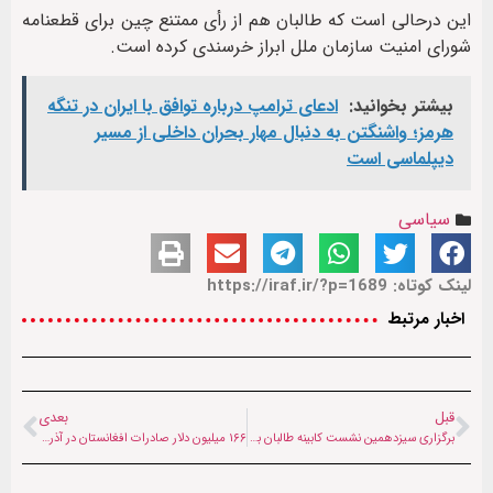
این درحالی است که طالبان هم از رأی ممتنع چین برای قطعنامه
شورای امنیت سازمان ملل ابراز خرسندی کرده‌ است.
بیشتر بخوانید:
ادعای ترامپ درباره توافق با ایران در تنگه
هرمز؛ واشنگتن به دنبال مهار بحران داخلی از مسیر
دیپلماسی است
سیاسی
لینک کوتاه: https://iraf.ir/?p=1689
اخبار مرتبط
قبل
بعدی
برگزاری سیزدهمین نشست کابینه طالبان به ریاست نخست‌وزیر
۱۶۶ میلیون دلار صادرات افغانستان در آذر ماه