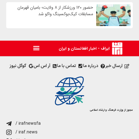
حضور ۱۲۰ ورزشکار از ۸ ولایت؛ بامیان قهرمان
مسابقات کیک‌بوکسینگ واکو شد
ایراف - اخبار افغانستان و ایران
ارسال خبر
درباره ما
تماس با ما
آر اس اس
گوگل نیوز
مجوز از وزارت فرهنگ و ارشاد اسلامی
/ irafnewsfa
/ iraf.news