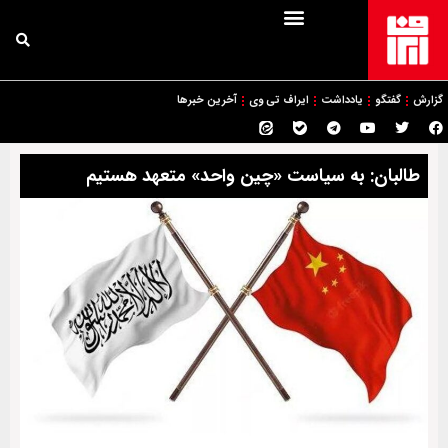
گزارش
گفتگو
یادداشت
ایراف تی وی
آخرین خبرها
طالبان: به سیاست «چین واحد» متعهد هستیم