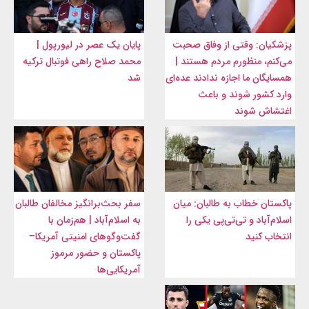
پزشکیان: وقتی از وفاق صحبت
پایان یک عصر در لیورپول |
می‌کنم، منظورم مردم هستند |
محمد صلاح راهی فوتبال ترکیه
همسایگان ما اجازه ندادند عده‌ای
شد
وارد کشور شوند و باعث
اغتشاش شوند
پاکستان خطاب به طالبان: میان
سفر بحث‌برانگیز مخالفان طالبان
اسلام‌آباد و تی‌تی‌پی یکی را
به اسلام‌آباد | هم‌زمان با
انتخاب کنید
گفت‌وگوهای امنیتی آمریکا–
پاکستان و حضور مرموز
آمریکایی‌ها