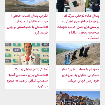
پیمان مکه؛ توافقی بزرگ اما
نگرانی پیمان امنیت جمعی |
پرابهام | چالش‌های امنیتی و
فرمانده طالبان از مرزهای
پرسش‌های جدی درباره تعهدات
افغانستان با تاجیکستان و چین
سه‌جانبه ریاض، آنکارا و
بازدید کرد
اسلام‌آباد
همزمان با مصادره شهرک‌های
آمادگی تیم فوتبال زیر ۲۰
مسکونی؛ طالبان به نیروهای
افغانستان برای مقدماتی آسیا؛
خود زمین توزیع می‌کند
سرمربی ایرانی از امید به صعود
می‌گوید