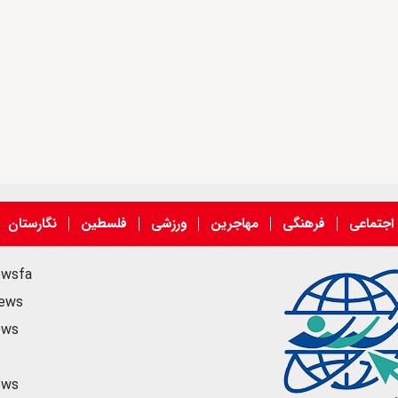
اجتماعی
فرهنگی
مهاجرین
ورزشی
فلسطین
نگارستان
ewsfa
news
ews
ews