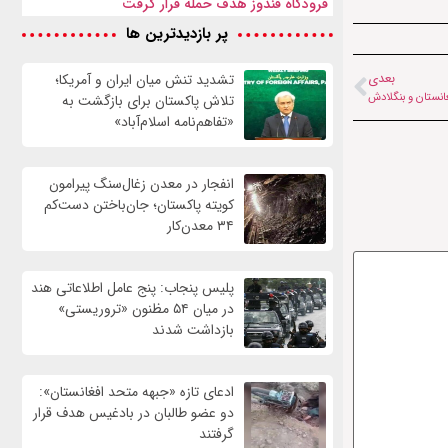
فرودگاه قندوز هدف حمله قرار گرفت
پر بازدیدترین ها
بعدی
تشدید تنش میان ایران و آمریکا؛
غانستان و بنگلادش
تلاش پاکستان برای بازگشت به
«تفاهم‌نامه اسلام‌آباد»
انفجار در معدن زغال‌سنگ پیرامون
کویته پاکستان؛ جان‌باختن دست‌کم
۳۴ معدن‌کار
پلیس پنجاب: پنج عامل اطلاعاتی هند
در میان ۵۴ مظنون «تروریستی»
بازداشت شدند
ادعای تازه «جبهه متحد افغانستان»:
دو عضو طالبان در بادغیس هدف قرار
گرفتند