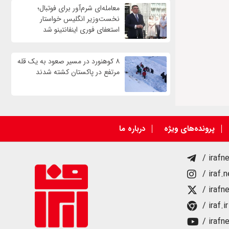
معامله‌ای شرم‌آور برای فوتبال؛
نخست‌وزیر انگلیس خواستار
استعفای فوری اینفانتینو شد
۸ کوهنورد در مسیر صعود به یک قله
مرتفع در پاکستان کشته شدند
پرونده‌های ویژه
درباره ما
/ irafn
/ iraf.
/ irafn
/ iraf.ir
/ irafn