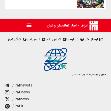
ایراف - اخبار افغانستان و ایران
ارسال خبر
درباره ما
تماس با ما
آر اس اس
گوگل نیوز
مجوز از وزارت فرهنگ و ارشاد اسلامی
/ irafnewsfa
/ iraf.news
/ irafnews
/ iraf.ir