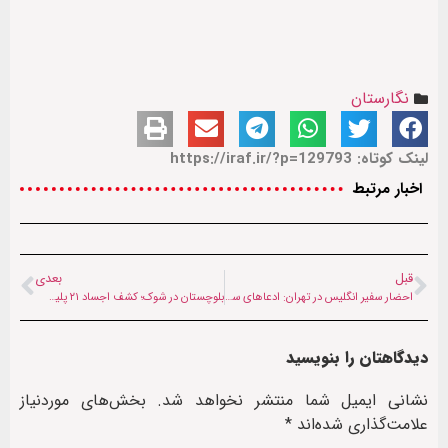
نگارستان
لینک کوتاه: https://iraf.ir/?p=129793
اخبار مرتبط
قبل
بعدی
احضار سفیر انگلیس در تهران: ادعاهای ساختگی علیه ایران قابل‌ قبول نیست
بلوچستان در شوک؛ کشف اجساد ۲۱ پلیس ربوده‌شده و جهش دوباره بحران امنیتی پاکستان
دیدگاهتان را بنویسید
نشانی ایمیل شما منتشر نخواهد شد.
بخش‌های موردنیاز
علامت‌گذاری شده‌اند
*