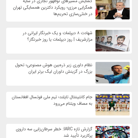
گشایش مسیرهای نوظهور تجاری در سایه
همگرایی مرزی؛ رویکرد دکترین همسایگی تهران
در خنثی‌سازی تحریم‌ها
شهادت ۸ دیپلمات و یک خبرنگار ایرانی در
مزارشریف | روز دیپلمات یا روز خبرنگار؟
نظام داوری زیر ذره‌بین هوش مصنوعی؛ تحول
بزرگ در گزینش داوران لیگ برتر ایران
جام کانتیننتال تایلند؛ تیم ملی فوتسال افغانستان
به مصاف ویتنام می‌رود
گزارش تازه IARC: خطر سرطان‌زایی سه داروی
پرکاربرد تأیید شد