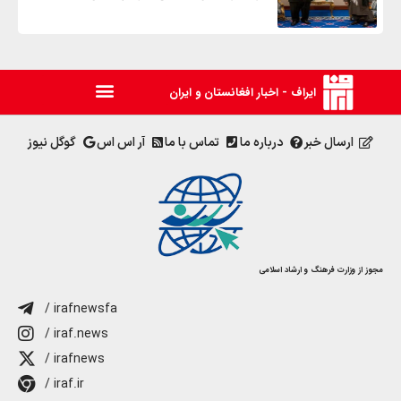
ایراف - اخبار افغانستان و ایران
ارسال خبر
درباره ما
تماس با ما
آر اس اس
گوگل نیوز
مجوز از وزارت فرهنگ و ارشاد اسلامی
/ irafnewsfa
/ iraf.news
/ irafnews
/ iraf.ir