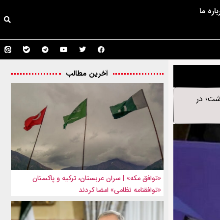
باره ما
آخرین مطالب
شت؛ در
«توافق مکه» | سران عربستان، ترکیه و پاکستان
«توافقنامه نظامی» امضا کردند