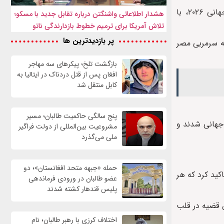
اقدام حسام حسن در بالا بردن پرچم فلسطین پس از پیروزی تاریخی مصر برابر استرالیا و صعود به مرحله یک‌هشتم نهایی جام جهانی ۲۰۲۶، با
هشدار اطلاعاتی واشنگتن درباره تقابل جدید با مسکو؛
تلاش آمریکا برای ترمیم خطوط بازدارندگی ناتو
پر بازدیدترین ها
که سرمربی مصر
بازگشت تلخ؛ پیکرهای سه مهاجر
افغان پس از قتل دردناک در ایتالیا به
کابل منتقل شد
پنج سالگی حاکمیت طالبان؛ مسیر
 جهانی شدند و
مشروعیت بین‌المللی از دولت فراگیر
ملی می‌گذرد
حمله «جبهه متحد افغانستان»؛ دو
فوتبال مصر در واکنش به حاشیه‌های مربوط به بالا بردن پرچم فلسطین پس از صعود تاریخی مصر در جام جهانی ۲۰۲۶ تاکید کرد که هر
عضو طالبان در ورودی فرماندهی
پلیس قندهار کشته شدند
 قضیه در قلب
اختلاف کرزی با رهبر طالبان؛ نام