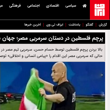
سیاسی
اقتصادی
اجتماعی
فرهنگی
مه
گزارش
گفتگو
یادداشت
ایراف تی وی
آخرین خبرها
پرچم فلسطین در دستان سرمربی مصر؛ جهان 
بالا بردن پرچم فلسطین توسط حسام حسن، سرمربی تیم مصر در جام
حالی که سرمربی مصر این اقدام را «پیامی انسانی و اخلاقی» توص