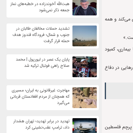
هبت‌الله آخوندزاده در خطبه‌های نماز
جمعه ذکر نمی‌شود
 می‌کند و همه
تشدید حملات مخالفان طالبان در
جنوب و شمال؛ فرودگاه قندوز هدف
ست.»
حمله قرار گرفت
بیماری، کمبود
پایان یک عصر در لیورپول | محمد
صلاح راهی فوتبال ترکیه شد
رهایی در دفاع
مهاجرت غیرقانونی به ایران؛ مسیری
که همچنان از مردم افغانستان قربانی
می‌گیرد
تهدید در برابر تهدید؛ تهران هشدار
ات پس از آن مطرح شد که حسام حسن پس از پیروزی مصر برابر استرالیا و صعود به مرحله یک‌ هشتم نهایی جام جهانی ۲۰۲۶، پرچم فلسطین
داد، ترامپ عقب‌نشینی کرد