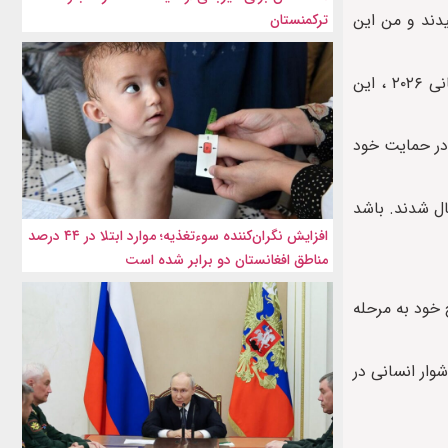
دند و من این
ترکمنستان
«حسام حسن» سرمربی تیم فوتبال مصر پس از پیروزی بر استرالیا در ضربات پنالتی و صعود تیمش به مرحله یک هشتم نهایی جام جهانی ۲۰۲۶ ، این
 در حمایت خود
ال شدند. باشد
افزایش نگران‌کننده سوءتغذیه؛ موارد ابتلا در ۴۴ درصد
مناطق افغانستان دو برابر شده است
 جام جهانی ۲۰۲۶، برای اولین بار در تاریخ خود به مرحله
و با وجود شرایط دشوار انسانی در