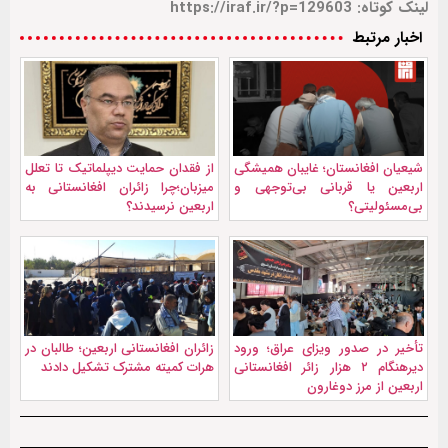
لینک کوتاه: https://iraf.ir/?p=129603
اخبار مرتبط
شیعیان افغانستان؛ غایبان همیشگی
از فقدان حمایت دیپلماتیک تا تعلل
اربعین یا قربانی بی‌توجهی و
میزبان؛چرا زائران افغانستانی به
بی‌مسئولیتی؟
اربعین نرسیدند؟
تأخیر در صدور ویزای عراق؛ ورود
زائران افغانستانی اربعین؛ طالبان در
دیرهنگام ۲ هزار زائر افغانستانی
هرات کمیته مشترک تشکیل دادند
اربعین از مرز دوغارون