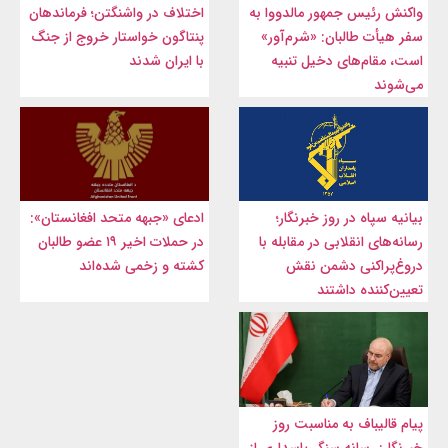
واکنش رئیس جمهور مالدووا به
اختلاف در واشنگتن؛ فرماندهان
سفر هیأت طالبان: «شرم‌آور»
پنتاگون خواستار خروج از جنگ
است، مقام‌های دخیل تنبیه
با ایران شدند
می‌شوند
بیانیه سپاه در روز خبرنگار؛
ادعای «جبهه متحد افغانستان»:
رسانه‌های انقلابی در مقابله با
در حملات اخیر ۱۹ عضو طالبان
دروغ‌پراکنی دشمن نقش
کشته و زخمی شده‌اند
تعیین‌کننده داشتند
پیام قالیباف به مناسبت روز
خبرنگار: رسانه سنگر پاسداری از