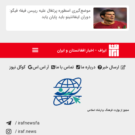
موضع‌گیری اسطوره پرتغال علیه رییس فیفا؛ فیگو:
دوران اینفانتینو باید پایان یابد
ایراف - اخبار افغانستان و ایران
ارسال خبر
درباره ما
تماس با ما
آر اس اس
گوگل نیوز
مجوز از وزارت فرهنگ و ارشاد اسلامی
/ irafnewsfa
/ iraf.news