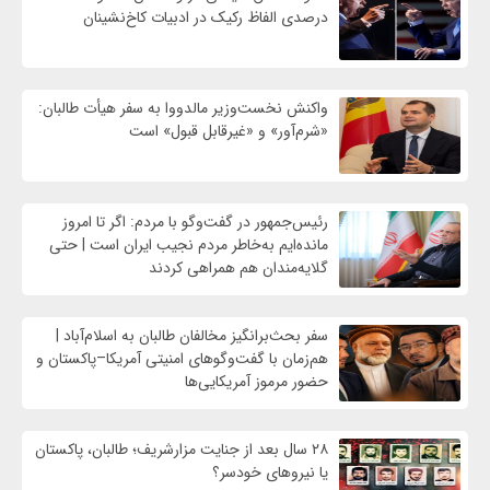
درصدی الفاظ رکیک در ادبیات کاخ‌نشینان
واکنش نخست‌وزیر مالدووا به سفر هیأت طالبان:
«شرم‌آور» و «غیرقابل قبول» است
رئیس‌جمهور در گفت‌وگو با مردم: اگر تا امروز
مانده‌ایم به‌خاطر مردم نجیب ایران است | حتی
گلایه‌مندان هم همراهی کردند
سفر بحث‌برانگیز مخالفان طالبان به اسلام‌آباد |
هم‌زمان با گفت‌وگوهای امنیتی آمریکا–پاکستان و
حضور مرموز آمریکایی‌ها
۲۸ سال بعد از جنایت مزارشریف؛ طالبان، پاکستان
یا نیروهای خودسر؟