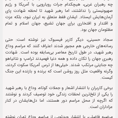
چه رهبران غربی، هیچکدام جرات رویارویی با آمریکا و رژیم
صهیونیستی را نداشتند، اما رهبر شهید تا لحظه شهادت پای
آرمان‌هایش ایستاد. ایشان فقط متعلق به ایران نبود، بلکه عزت
و اقتدار و افتخاری برای جهان تشیع، جهان اسلام و تمام
مظلومان جهان بود.
سجاد حسینی، دیگر کاربر فیسبوک نیز نوشته است: حتی
رسانه‌های خارجی هم مجبور شدند اعتراف کنند که مراسم وداع
رهبر شهید، در طول تاریخ معاصر بی‌سابقه بوده است. شهادت
رهبری جهان را تکان داده و همه دنیا فهمیدند ترامپ و نتانیاهو
چه جنایتی مرتکب شدند. خیلی‌ها از ترس آمریکا سکوت کردند،
وگرنه واقعیت مثل روز روشن است که برنده و بازنده این جنگ
کیست.
برخی کاربران با انتشار اشعار و جملات کوتاه، وداع با رهبر شهید
را یکی از تلخ‌ترین لحظات زندگی خود توصیف کردند و نوشتند
که اگرچه از محل مراسم دور هستند، اما دل‌هایشان در کنار
عزاداران است.
مرضیه فاضلی، با انتشار ویدئویی از مراسم وداع تهران نوشته