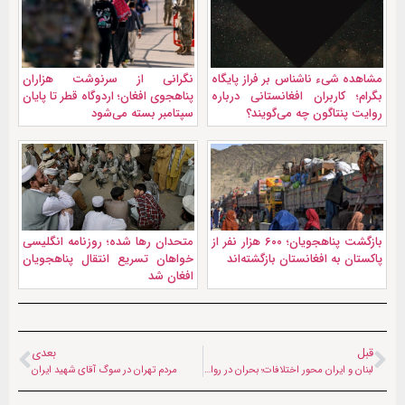
مشاهده شیء ناشناس بر فراز پایگاه
نگرانی از سرنوشت هزاران
بگرام؛ کاربران افغانستانی درباره
پناهجوی افغان؛ اردوگاه قطر تا پایان
روایت پنتاگون چه می‌گویند؟
سپتامبر بسته می‌شود
بازگشت پناهجویان؛ ۶۰۰ هزار نفر از
متحدان رها شده؛ روزنامه انگلیسی
پاکستان به افغانستان بازگشته‌اند
خواهان تسریع انتقال پناهجویان
افغان شد
قبل
بعدی
لبنان و ایران محور اختلافات؛ بحران در روابط آمریکا و رژیم صهیونیستی
مردم تهران در سوگ آقای شهید ایران