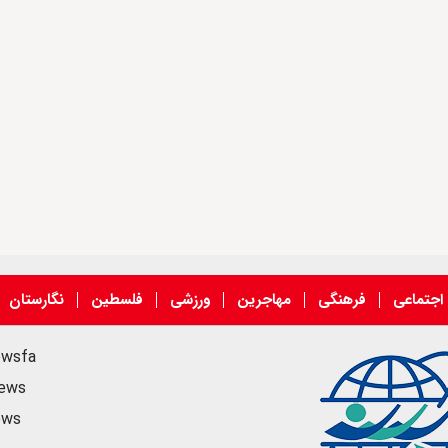
اجتماعی
فرهنگی
مهاجرین
ورزشی
فلسطین
نگارستان
ewsfa
news
ews