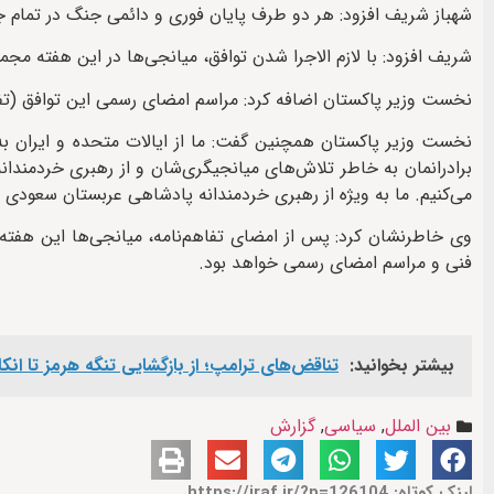
شهباز شریف افزود: هر دو طرف پایان فوری و دائمی جنگ در تمام جبهه‌
شریف افزود: با لازم الاجرا شدن توافق، میانجی‌ها در این هفته مجم
نخست وزیر پاکستان اضافه کرد: مراسم امضای رسمی این توافق (تفاهم‌نامه) روز جمعه، ۱۹ ژوئن،
نخست وزیر پاکستان همچنین گفت: ما از ایالات متحده و ایران به 
برادرانمان به خاطر تلاش‌های میانجیگری‌شان و از رهبری خردمندا
می‌کنیم. ما به ویژه از رهبری خردمندانه پادشاهی عربستان سعودی 
وی خاطرنشان کرد: پس از امضای تفاهم‌نامه، میانجی‌ها این هفته 
فنی و مراسم امضای رسمی خواهد بود.
بیشتر بخوانید:
تناقض‌های ترامپ؛ از بازگشایی تنگه هرمز تا انک
بین الملل
,
سیاسی
,
گزارش
لینک کوتاه: https://iraf.ir/?p=126104