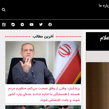
باره ما
لام
آخرین مطالب
پزشکیان: وقتی از وفاق صحبت می‌کنم، منظورم مردم
هستند | همسایگان ما اجازه ندادند عده‌ای وارد کشور
شوند و باعث اغتشاش شوند