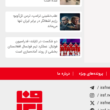
شده است
عقب‌نشینی ترامپ، ترس تل‌آویو؛
رژیم اشغالگر در برابر ایران تنها
می‌ماند
دو شکست در تایلند؛ فدراسیون
فوتبال: عملکرد تیم فوتسال افغانستان
بخشی از روند آماده‌سازی است
پرونده‌های ویژه
درباره ما
/ irafn
/ iraf.
/ irafn