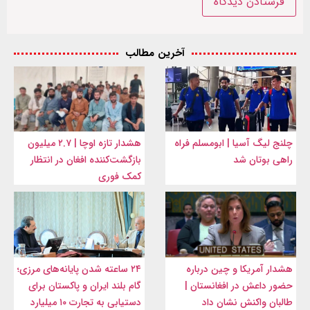
آخرین مطالب
چلنج لیگ آسیا | ابومسلم فراه
هشدار تازه اوچا | ۲.۷ میلیون
راهی بوتان شد
بازگشت‌کننده افغان در انتظار
کمک فوری
هشدار آمریکا و چین درباره
۲۴ ساعته شدن پایانه‌های مرزی؛
حضور داعش در افغانستان |
گام بلند ایران و پاکستان برای
طالبان واکنش نشان داد
دستیابی به تجارت ۱۰ میلیارد