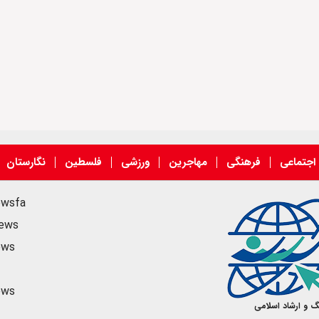
اجتماعی
فرهنگی
مهاجرین
ورزشی
فلسطین
نگارستان
ewsfa
news
ews
ews
گ و ارشاد اسلامی