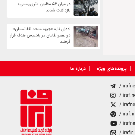
در میان ۵۴ مظنون «تروریستی»
بازداشت شدند
ادعای تازه «جبهه متحد افغانستان»:
دو عضو طالبان در بادغیس هدف قرار
گرفتند
پرونده‌های ویژه
درباره ما
/ irafn
/ iraf.
/ irafn
/ iraf.ir
/ irafn
/ irafir