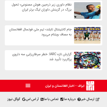
نظام داوری زیر ذره‌بین هوش مصنوعی؛ تحول
بزرگ در گزینش داوران لیگ برتر ایران
جام کانتیننتال تایلند؛ تیم ملی فوتسال افغانستان
به مصاف ویتنام می‌رود
گزارش تازه IARC: خطر سرطان‌زایی سه داروی
پرکاربرد تأیید شد
ایراف - اخبار افغانستان و ایران
ارسال خبر
درباره ما
تماس با ما
آر اس اس
گوگل نیوز