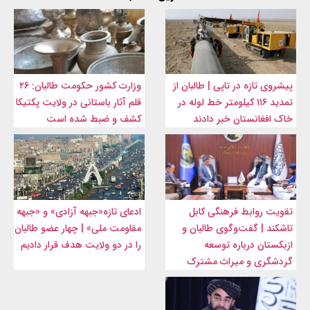
پیشروی تازه در تاپی | طالبان از
وزارت کشور حکومت طالبان: ۲۶
تمدید ۱۱۶ کیلومتر خط لوله در
قلم آثار باستانی در ولایت پکتیکا
خاک افغانستان خبر دادند
کشف و ضبط شده است
تقویت روابط فرهنگی کابل
ادعای تازه«جبهه آزادی» و «جبهه
تاشکند | گفت‌وگوی طالبان و
مقاومت ملی» | چهار عضو طالبان
ازبکستان درباره توسعه
را در دو ولایت هدف قرار دادیم
گردشگری و میراث مشترک