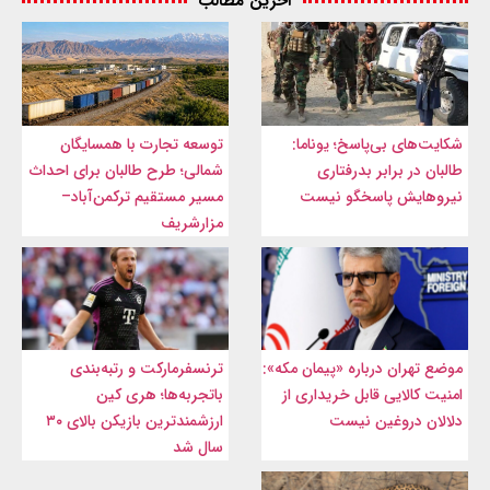
آخرین مطالب
شکایت‌های بی‌پاسخ؛ یوناما:
توسعه تجارت با همسایگان
طالبان در برابر بدرفتاری
شمالی؛ طرح طالبان برای احداث
نیروهایش پاسخگو نیست
مسیر مستقیم ترکمن‌آباد–
مزارشریف
موضع تهران درباره «پیمان مکه»:
ترنسفرمارکت و رتبه‌بندی
امنیت کالایی قابل خریداری از
باتجربه‌ها؛ هری کین
دلالان دروغین نیست
ارزشمندترین بازیکن بالای ۳۰
سال شد