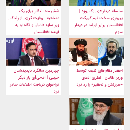
سلسله دیدارهای یک‌روزه |
شش ماه انتظار برای یک
پیروزی سخت تیم کریکت
مصاحبه | روایت کرزی از زندگی
افغانستان برابر ایرلند در دیدار
زیر سایه طالبان و نگاه او به
سوم
آینده افغانستان
احضار مقام‌های شیعه توسط
چهارمین سالگرد ناپدیدشدن
وزیر طالبان | نظری ادعای
حبیبی | اف‌بی‌آی بار دیگر
«سرزنش و تحقیر» را رد کرد
فراخوان دریافت اطلاعات صادر
کرد