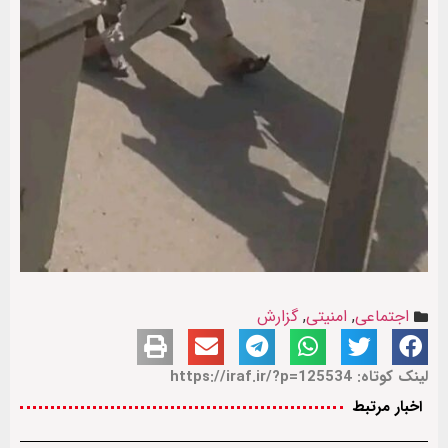
اجتماعی
,
امنیتی
,
گزارش
لینک کوتاه: https://iraf.ir/?p=125534
اخبار مرتبط