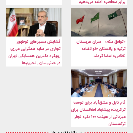
برابر محاصره ادامه می‌دهیم
«توافق مکه» | سران عربستان،
گشایش مسیرهای نوظهور
ترکیه و پاکستان «توافقنامه
تجاری در سایه همگرایی مرزی؛
نظامی» امضا کردند
رویکرد دکترین همسایگی تهران
در خنثی‌سازی تحریم‌ها
گام کابل و عشق‌آباد برای توسعه
ترانزیت؛ پیشنهاد افغانستان برای
میزبانی از هیئت ۱۰۰ نفره تجار
ترکمنستان
پر بازدیدترین ها