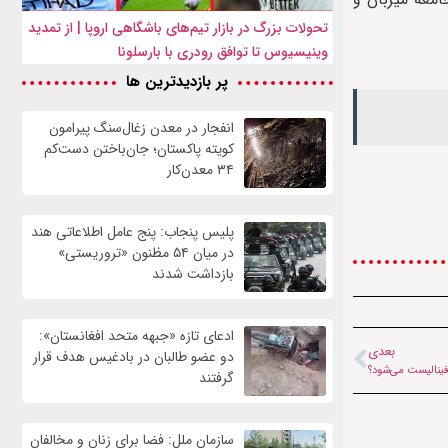
تحولات بزرگ در بازار تیم‌های باشگاهی اروپا | از تمدید
وینیسیوس تا توافق رودری با بارسلونا
پر بازدیدترین ها
انفجار در معدن زغال‌سنگ پیرامون
کویته پاکستان؛ جان‌باختن دست‌کم
۳۴ معدن‌کار
پلیس پنجاب: پنج عامل اطلاعاتی هند
در میان ۵۴ مظنون «تروریستی»
بازداشت شدند
ادعای تازه «جبهه متحد افغانستان»:
بعدی
دو عضو طالبان در بادغیس هدف قرار
 فینالیست می‌شود؟
گرفتند
سازمان ملل: فضا برای زنان و مخالفان