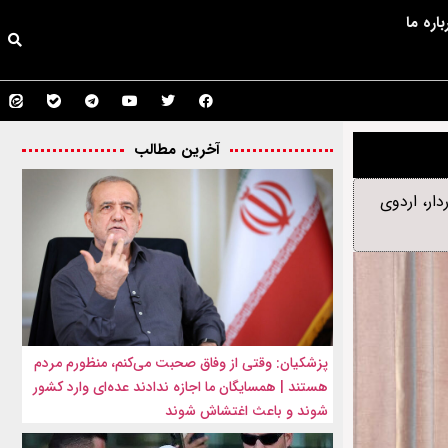
باره ما
آخرین مطالب
ار، اردوی
پزشکیان: وقتی از وفاق صحبت می‌کنم، منظورم مردم
هستند | همسایگان ما اجازه ندادند عده‌ای وارد کشور
شوند و باعث اغتشاش شوند