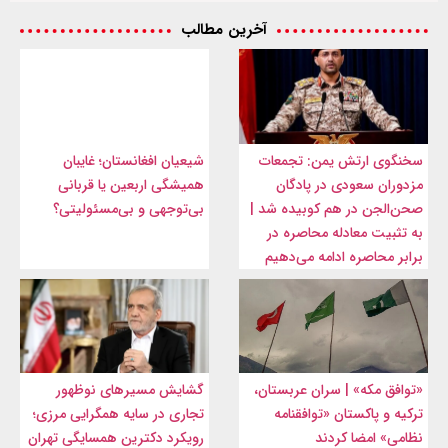
آخرین مطالب
سخنگوی ارتش یمن: تجمعات
شیعیان افغانستان؛ غایبان
مزدوران سعودی در پادگان
همیشگی اربعین یا قربانی
صحن‌الجن در هم کوبیده شد |
بی‌توجهی و بی‌مسئولیتی؟
به تثبیت معادله محاصره در
برابر محاصره ادامه می‌دهیم
«توافق مکه» | سران عربستان،
گشایش مسیرهای نوظهور
ترکیه و پاکستان «توافقنامه
تجاری در سایه همگرایی مرزی؛
نظامی» امضا کردند
رویکرد دکترین همسایگی تهران