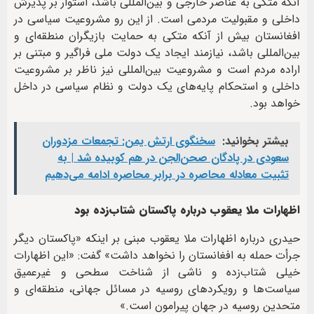
آنکه متکی به عناصر خارجی و بین‌المللی باشد، استوار بر پذیرش
داخلی و مقبولیت مردمی است. از این رو مشروعیت سیاسی در
افغانستان بیش از آنکه متکی به حمایت بازیگران منطقه‌ای و
بین‌المللی باشد، نیازمند ایجاد یک دولت ملی فراگیر و مبتنی بر
اراده مردم است و مشروعیت بین‌المللی نیز ناظر بر مشروعیت
داخلی و استحکام پایه‌های یک دولت و نظام سیاسی در داخل
خواهد بود.
بیشتر بخوانید:
سخنگوی ارتش یمن: تجمعات مزدوران
سعودی در پادگان صحن‌الجن در هم کوبیده شد | به
تثبیت معادله محاصره در برابر محاصره ادامه می‌دهیم
اظهارات ملا یعقوب درباره پاکستان شتاب‌زده بود
حیدری درباره اظهارات ملا یعقوب مبنی بر اینکه «پاکستان دیگر
جرأت حمله به افغانستان را نخواهد داشت» گفت: «این اظهارات
خیلی شتاب‌زده و ناشی از شناخت سطحی و غیرعمیق
سیاست‌ها و رویکردهای روسیه در مسائل جهانی، منطقه‌ای و
متحدین روسیه در جهان پیرامون است.»