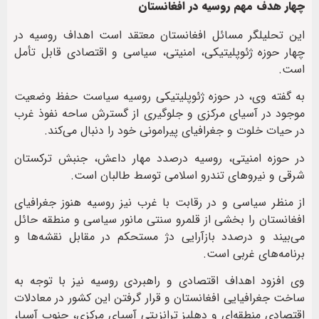
چهار هدف مهم روسیه در افغانستان
این تحلیلگر مسائل افغانستان معتقد است اهداف روسیه در
چهار حوزه ژئوپلیتیکی، امنیتی، سیاسی و اقتصادی قابل تأمل
است.
به گفته وی، در حوزه ژئوپلیتیکی روسیه سیاست حفظ وضعیت
موجود در آسیای مرکزی و جلوگیری از گسترش ساحه نفوذ غرب
در حیات خلوت و جغرافیای پیرامونی خود را دنبال می‌کند.
در حوزه امنیتی، روسیه درصدد مهار داعش، جنبش ترکستان
شرقی و نیروهای تندرو اسلامی توسط طالبان است.
از منظر سیاسی و در رقابت با غرب نیز روسیه هنوز جغرافیای
افغانستان را بخشی از قلمرو سنتی مانور سیاسی و منطقه حائل
می‌بیند و درصدد بازآرایی دژ مستحکم در مقابل نقشه‌ها و
برنامه‌های غربی است.
وی افزود اهداف اقتصادی و راهبردی روسیه نیز با توجه به
ساخت جغرافیایی افغانستان و قرار گرفتن این کشور در معادلات
اقتصادی منطقه‌ای و دهلیز ترانزیتی آسیای مرکزی، جنوب آسیا،