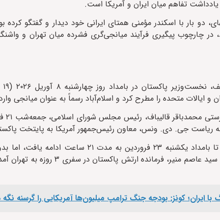
 یادداشت تفاهم میان ایران و آمریکا است.
دو بار با اسکندر مؤمنی همتای ایرانی خود دیدار و گفتگو کرده بو
در چارچوب پیگیری فرآیند میانجی‌گری فشرده میان تهران و واشنگت
 ایالات متحده را مطرح کرد و اسلام‌آباد رسماً به عنوان میانجی وار
این مذاکرات فشرده و مستقیم غیررسمی از ظهر شنبه ۲۲ فروردین تا بامداد یکشنبه ۲۳ فروردین 
توافق نهایی به پایان رسید. پس از آن در ۲۶ فروردین، فیلد مارشال سید عاصم منیر
 با ایران؛ کونز: بودجه جنگ ترامپ میلیون‌ها آمریکایی را گرسنه نگه