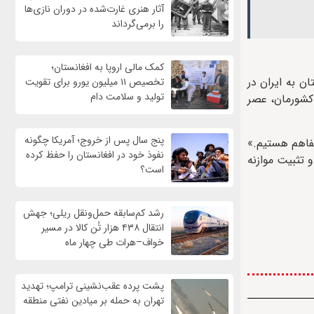
آثار هنری غارت‌شده در دوران نازی‌ها
را برمی‌گرداند
کمک مالی اروپا به افغانستان؛
ن به ایران در
تخصیص ۱۱ میلیون یورو برای تقویت
تولید و سلامت دام
 کشورمان، عصر
پنج سال پس از خروج؛ آمریکا چگونه
تفاهم هستیم.»
نفوذ خود در افغانستان را حفظ کرده
 تثبیت موازنه
است؟
رشد کم‌سابقه حمل‌ونقل ریلی؛ جهش
انتقال ۴۳۸ هزار تُن کالا در مسیر
خواف–هرات طی چهار ماه
پشت پرده عقب‌نشینی ترامپ؛ تهدید
تهران به حمله بر ميادين نفتی منطقه