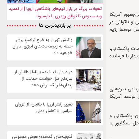
تحولات بزرگ در بازار تیم‌های باشگاهی اروپا | از تمدید
‌جمهور آمریکا
وینیسیوس تا توافق رودری با بارسلونا
 و ناتوانی در
پر بازدیدترین ها
بس توسط رژیم
واکنش تهران به طرح ترامپ برای
حمله به زیرساخت‌های انرژی: تاوان
س از رایزنی با مقامات پاکستانی،
خواهید داد
بازگشت و پس از دیدار با فرمانده
در دیدار با نماینده یوناما | طالبان از
سازمان ملل خواست حمایت از
زندان‌ها را گسترش دهد
ریایی نیروهای
 به طور غیرقانونی توسط آمریکا
تغییر رفتار اروپا با طالبان؛ از انزوای
سیاسی تا تعامل عملی
ن پاکستانی و
در سواحل سنگاپور به
گنجینه‌های گمشده؛ هوش مصنوعی