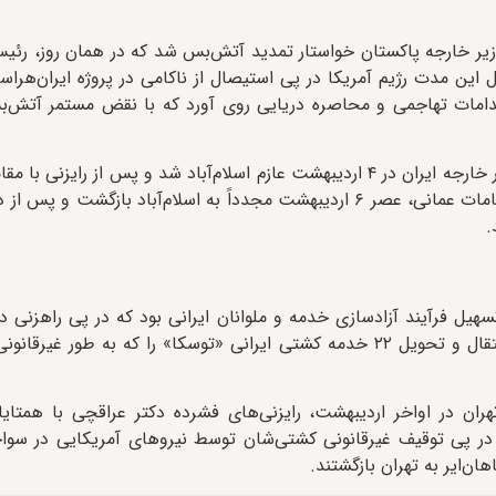
یر خارجه پاکستان خواستار تمدید آتش‌بس شد که در همان روز، رئیس
ین مدت رژیم آمریکا در پی استیصال از ناکامی در پروژه ایران‌هراسی
اقدامات تهاجمی و محاصره دریایی روی آورد که با نقض مستمر آتش‌
چهار روز پس از تمدید نامحدود، دکتر سید عباس عراقچی، وزیر امور خارجه ایران در ۴ اردیبهشت عازم اسلام‌آباد شد و پ
روز ۵ اردیبهشت به مسقط رفت. وی پس از گفتگوهای فشرده با مقامات عمانی، عصر ۶ اردیبهشت مجدداً به اسلام‌آباد 
.
یل فرآیند آزادسازی خدمه و ملوانان ایرانی بود که در پی راهزنی د
آمریکایی بازداشت شده بودند. در تاریخ ۱۴ اردیبهشت، پاکستان انتقال و تحویل ۲۲ خدمه کشتی ایرانی «توسکا» را که
ان در اواخر اردیبهشت، رایزنی‌های فشرده دکتر عراقچی با همتایا
ر نتیجه این اقدام، ۲۰ ملوان ایرانی که در پی توقیف غیرقانونی کشتی‌شان توسط نیروهای آمریکایی 