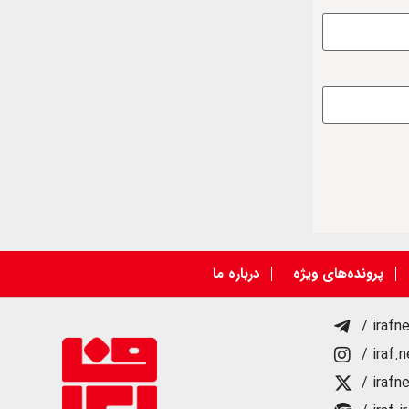
پرونده‌های ویژه
درباره ما
/ irafn
/ iraf.
/ irafn