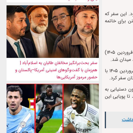
د. این سفر که
ن برای خاتمه
روند جاری دیپلماسی منطقه‌ای پس از آن آغاز شد که شهباز شریف، نخست‌وزیر پاکستان در بامداد روز چهارشنبه ۸ آوریل ۲۰۲۶ (۱۹ فروردین ۱۴۰۵)
د میدان شد.
سفر بحث‌برانگیز مخالفان طالبان به اسلام‌آباد |
هم‌زمان با گفت‌وگوهای امنیتی آمریکا–پاکستان و
در پی این ابتکار، هیات مذاکره‌کننده جمهوری اسلامی ایران به سرپرستی محمدباقر قالیباف، رئیس مجلس شورای اسلامی، جمعه‌شب ۲۱ فروردین ۱۴۰۵ با
حضور مرموز آمریکایی‌ها
به مدت ۲۱ ساعت ادامه یافت، اما بدون دستیابی به
، فرمانده ارتش پاکستان در سفری ۳ روزه به تهران آمد تا پویایی این
 داشت