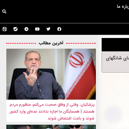
باره ما
آخرین مطالب
های شانگهای
پزشکیان: وقتی از وفاق صحبت می‌کنم، منظورم مردم
هستند | همسایگان ما اجازه ندادند عده‌ای وارد کشور
شوند و باعث اغتشاش شوند