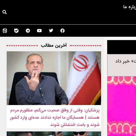
باره ما
آخرین مطالب
» خبر داد
پزشکیان: وقتی از وفاق صحبت می‌کنم، منظورم مردم
هستند | همسایگان ما اجازه ندادند عده‌ای وارد کشور
شوند و باعث اغتشاش شوند