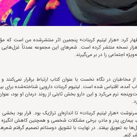
هار کرد: «هزار لیتیم کربنات» پنجمین اثر منتشرشده من است که مؤ
قطع رقعی و با شمارگان هزار نسخه منتشر کرده است. شعرهای این مجموعه عمدتاً غزل‌ه
 از مخاطبان در نگاه نخست با عنوان کتاب ارتباط برقرار نمی‌کنند و 
ند، اما این عنوان از غزلی با نام «سومنات» که در صفحه ۸۱ کتاب آمده، اقتباس شده است. لیتیوم کربنات دارویی شناخته‌ش
وپنجه نرم می‌کرد و این دارو بخش ثابتی از روند درمان او بود، عنوان 
د.
رنوشت «هزار لیتیم کربنات» تا اندازه‌ای تراژیک بود. قرار بود بخشی 
ی، بیماری پدر و مادر، برخی مشکلات شخصی و همچنین کاهش انگیزه ن
ها به تعویق بیفتد. در نهایت با تشویق دوستانم تصمیم گرفتم شعرها
ر کنم.