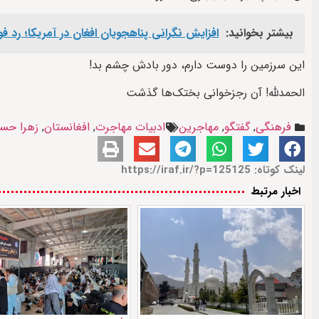
بیشتر بخوانید:
افزایش نگرانی پناهجویان افغان در آمریکا؛ رد
این سرزمین را دوست دارم، دور بادش چشم بد!
الحمدلله! آن رجزخوانی بختک‌ها گذشت
فرهنگی
,
گفتگو
,
مهاجرین
ادبیات مهاجرت
,
افغانستان
,
زهرا حسی
لینک کوتاه: https://iraf.ir/?p=125125
اخبار مرتبط