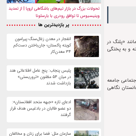
تحولات بزرگ در بازار تیم‌های باشگاهی اروپا | از تمدید
وینیسیوس تا توافق رودری با بارسلونا
پر بازدیدترین ها
انفجار در معدن زغال‌سنگ پیرامون
انند «پلنگ در
کویته پاکستان؛ جان‌باختن دست‌کم
ته و به پختگی
۳۴ معدن‌کار
پلیس پنجاب: پنج عامل اطلاعاتی هند
در میان ۵۴ مظنون «تروریستی»
جتماعی جامعه
بازداشت شدند
انستان نگاهی
ادعای تازه «جبهه متحد افغانستان»:
دو عضو طالبان در بادغیس هدف قرار
گرفتند
سازمان ملل: فضا برای زنان و مخالفان