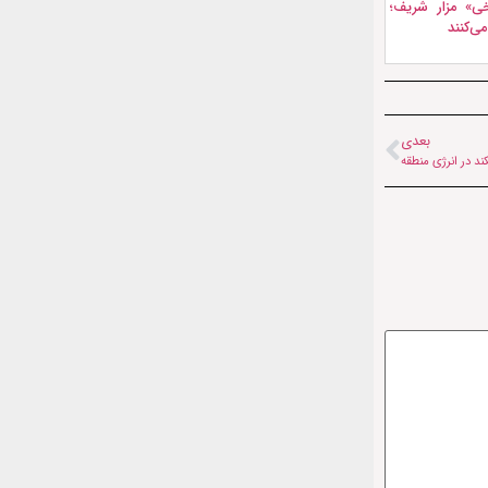
ی» مزار شریف؛
ی‌کنند
بعدی
د در انرژی منطقه