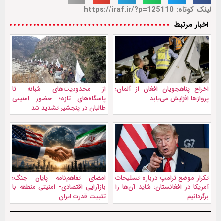
لینک کوتاه: https://iraf.ir/?p=125110
اخبار مرتبط
اخراج پناهجویان افغان از آلمان؛
از محدودیت‌های شبانه تا
پروازها افزایش می‌یابد
پاسگاه‌‌های تازه؛ حضور امنیتی
طالبان در پنجشیر تشدید شد
تکرار موضع ترامپ درباره تسلیحات
امضای تفاهم‌نامه پایان جنگ؛
آمریکا در افغانستان: شايد آن‌ها را
بازآرایی اقتصادی- امنیتی منطقه با
برگردانیم
تثبیت قدرت ایران