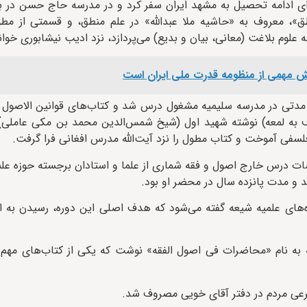
از فوت مادرش به علت یک بیماری شدید در سال ۱۳۲۶، براى ادامه تحصیل به مشهد ایران سفر کرد و در مدرسه حاج ح
، معروف به «حاشیه ملا عبدالله» در علم منطق، و قسمتى از مط
 علوم بلاغت (معانی، بیان و بدیع) می‌پردازد، نزد ادیب نیشابورى خوان
ش مهمی از منظومه قدرت ملی ایران است
 مدتى در مدرسه سلیمیه مشغول درس شد و کتاب‌هاى قوانین الاصول 
ف به لمعه) نوشته شهید اول (شیخ شمس‌الدین محمد بن مکی عاملی) را
 فلسفى آموخت و کتاب مطول را نزد آیت‌الله مدرس افغانى فرا گرفت.
 سطح عالى حوزه، در آغاز ۲۰ سالگى به جلسات درس خارج اصول و فقه شماری از علما و استادان برجسته 
د و مدت پانزده سال در محضر او بود.
ای علمیه شیعه گفته می‌شود که هدف اصلی این دوره، رسیدن به اجت
 به نام «محاضرات فى اصول الفقه» نوشت که یکی از کتاب‌های مهم د
عی مردم در دفتر آقای خویی مصروف شد.