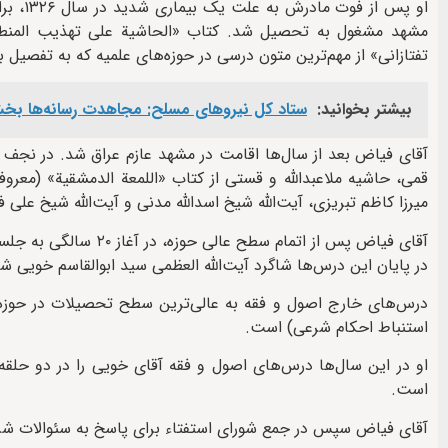
او پس 
مشهد مشغول به تحصیل شد. کتاب «الحاشیة علی تهذیب المنطق»
تفتازانی» از مهم‌ترین متون درسی در حوزه‌های علمیه که به تفصیل به
بیشتر بخوانید:
ستاد کل نیروهای مسلح: مجاهدت رسانه‌ها بخ
آقای فیاض بعد از سال‌ها اقامت در مشهد عازم عراق شد. در نجف
قمی، حاشیه ملاعبدالله و قستى از کتاب «اللمعة الدمشقیة» (معرو
میرزا کاظم تبریزى، آیت‌الله شیخ اسدالله مدنى و آیت‌الله شیخ على
آقای فیاض پس از اتمام
در پایان این درس‌ها شاگرد آیت‌الله العظمى سید ابوالقاسم خویى ش
درس‌های خارج اصول و فقه به عالی‌ترین سطح تحصیلات در حوزه‌ه
استنباط احکام شرعی) است.
او در این سال‌ها درس‌های اصول و فقه آقای خویی را در دو حلقه
است.
آقای فیاض سپس در جمع شورای استفتاء برای پاسخ به سئوالات شر