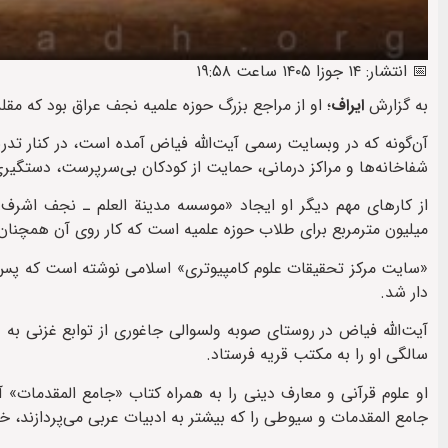
📅 انتشار: ۱۴ جوزا ۱۴۰۵ ساعت ۱۹:۵۸
به گزارش
ایراف
؛ او از مراجع بزرگ حوزه علمیه نجف عراق بود که مق
شفاخانه‌ها و مراکز درمانی، حمایت از کودکان بی‌سرپرست، دستگیری
از کارهای مهم دیگر او ایجاد «موسسه مدینة العلم ـ نجف اشر
میلیون مترمربع برای طلاب حوزه علمیه است که کار روی آن همچنان ا
«سایت مرکز تحقیقات علوم کامپیوتری» اسلامی نوشته است که پس 
دار شد.
آیت‌الله فیاض در روستاى صوبه ولسوالی جاغوری از توابع غزنى به
سالگى او را به مکتب قریه فرستاد.
او علوم قرآنى و معارف دینى را به همراه کتاب «جامع المقدمات»
جامع المقدمات و سیوطى را که بیشتر به ادبیات عربی می‌پردازند، خو