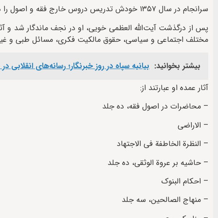
سرانجام در سال ۱۳۵۷ خودش تدریس دروس خارج فقه و اصول را در مدرسه کوچک یزدى آغاز کرد و در مدرسه دارالعلم و مسجد هندى ادامه داد.
پس از درگذشت آیت‌الله العظمی خویی، او در نجف ماندگار شد و آث
مختلف اجتماعى و سیاسى، حقوق مالکیت فکرى، مسائل طبی و غی
بیشتر بخوانید:
بیانیه سپاه در روز خبرنگار؛ رسانه‌های انقلابی د
آثار عمده او عبارتند از:
– محاضرات در اصول فقه، ده جلد
– الاراضی
– النظرة الخاطفة فی الاجتهاد
– حاشیه بر عروة الوثقی، ده جلد
– احکام البنوک
– منهاج الصالحین، سه جلد