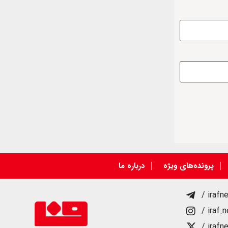
پرونده‌های ویژه
درباره ما
/ irafn
/ iraf.
/ irafn