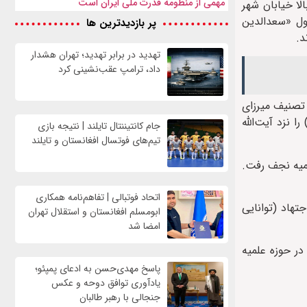
مهمی از منظومه قدرت ملی ایران است
سن در بالا خیابان شهر
ول «سعدالدین
پر بازدیدترین ها
د.
تهدید در برابر تهدید؛ تهران هشدار
داد، ترامپ عقب‌نشینی کرد
تصنیف میرزای
 نزد آیت‌الله
جام کانتیننتال تایلند | نتیجه بازی
تیم‌های فوتسال افغانستان و تایلند
حوزه علمیه نجف رفت.
اتحاد فوتبالی | تفاهم‌نامه همکاری
هاد (توانایی
ابومسلم افغانستان و استقلال تهران
امضا شد
ر حوزه علمیه
پاسخ مهدی‌حسن به ادعای پمپئو؛
یادآوری توافق دوحه و عکس
جنجالی با رهبر طالبان