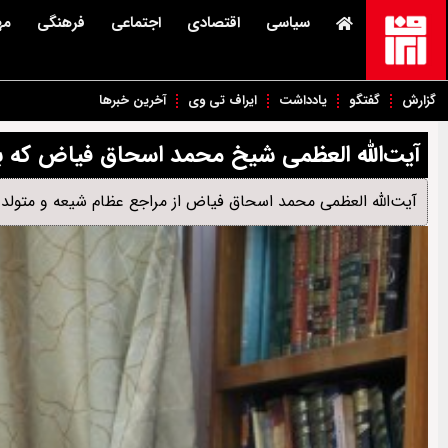
سیاسی
اقتصادی
اجتماعی
فرهنگی
مه
گزارش
گفتگو
یادداشت
ایراف تی وی
آخرین خبرها
آیت‌الله العظمی شیخ محمد اسحاق فیاض که ب
آیت‌الله العظمی محمد اسحاق فیاض از مراجع عظام شیعه و متولد ۱۳۰۹ بود که امروز (۱۴ خرداد) در ۹۶ سالگی درعراق در گذشت