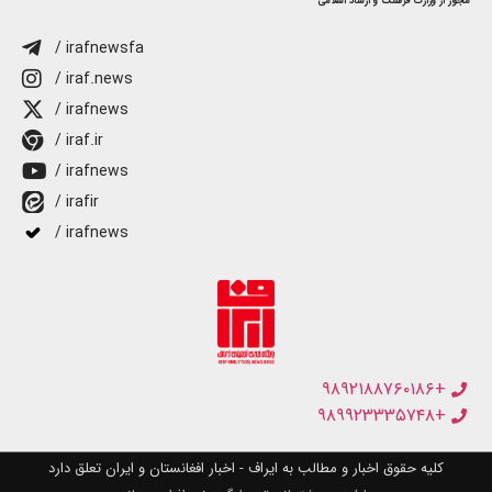
مجوز از وزارت فرهنگ و ارشاد اسلامی
/ irafnewsfa
/ iraf.news
/ irafnews
/ iraf.ir
/ irafnews
/ irafir
/ irafnews
+۹۸۹۲۱۸۸۷۶۰۱۸۶
+۹۸۹۹۲۳۳۳۵۷۴۸
کلیه حقوق اخبار و مطالب به ایراف - اخبار افغانستان و ایران تعلق دارد