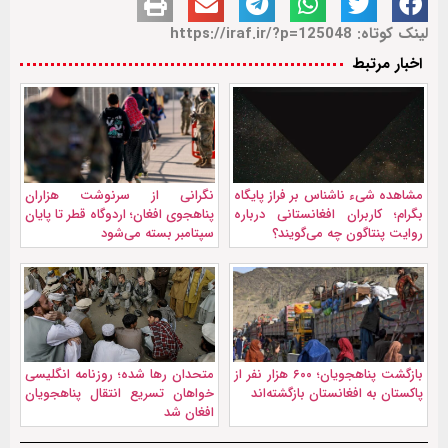
لینک کوتاه: https://iraf.ir/?p=125048
اخبار مرتبط
مشاهده شیء ناشناس بر فراز پایگاه
نگرانی از سرنوشت هزاران
بگرام؛ کاربران افغانستانی درباره
پناهجوی افغان؛ اردوگاه قطر تا پایان
روایت پنتاگون چه می‌گویند؟
سپتامبر بسته می‌شود
بازگشت پناهجویان؛ ۶۰۰ هزار نفر از
متحدان رها شده؛ روزنامه انگلیسی
پاکستان به افغانستان بازگشته‌اند
خواهان تسریع انتقال پناهجویان
افغان شد