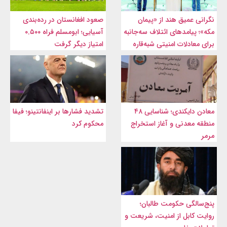
نگرانی عمیق هند از «پیمان
صعود افغانستان در رده‌بندی
مکه»؛ پیامدهای ائتلاف سه‌جانبه
آسیایی؛ ابومسلم فراه ۰.۵۰۰
برای معادلات امنیتی شبه‌قاره
امتیاز دیگر گرفت
معادن دایکندی؛ شناسایی ۴۸
تشدید فشارها بر اینفانتینو؛ فیفا
منطقه معدنی و آغاز استخراج
محکوم کرد
مرمر
پنج‌سالگی حکومت طالبان؛
روایت کابل از امنیت، شریعت و