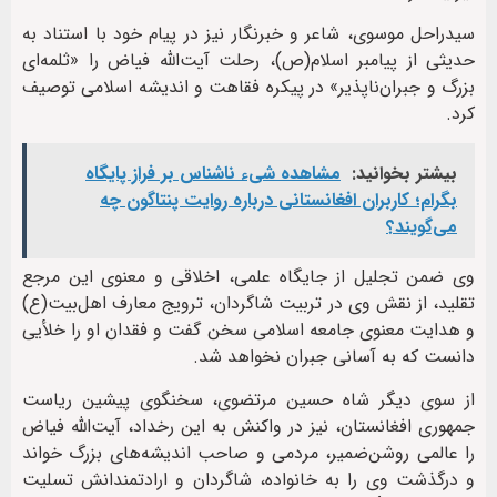
سیدراحل موسوی، شاعر و خبرنگار نیز در پیام خود با استناد به
حدیثی از پیامبر اسلام(ص)، رحلت آیت‌الله فیاض را «ثلمه‌ای
بزرگ و جبران‌ناپذیر» در پیکره فقاهت و اندیشه اسلامی توصیف
کرد.
بیشتر بخوانید:
مشاهده شیء ناشناس بر فراز پایگاه
بگرام؛ کاربران افغانستانی درباره روایت پنتاگون چه
می‌گویند؟
وی ضمن تجلیل از جایگاه علمی، اخلاقی و معنوی این مرجع
تقلید، از نقش وی در تربیت شاگردان، ترویج معارف اهل‌بیت(ع)
و هدایت معنوی جامعه اسلامی سخن گفت و فقدان او را خلأیی
دانست که به آسانی جبران نخواهد شد.
از سوی دیگر شاه حسین مرتضوی، سخنگوی پیشین ریاست
جمهوری افغانستان، نیز در واکنش به این رخداد، آیت‌الله فیاض
را عالمی روشن‌ضمیر، مردمی و صاحب اندیشه‌های بزرگ خواند
و درگذشت وی را به خانواده، شاگردان و ارادتمندانش تسلیت