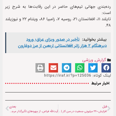
رده‌بندی جهانی تیم‌های حاضر در این رقابت‌ها به شرح زیر
است:
تایلند ۱۱، افغانستان ۲۱، روسیه ۷، زامبیا ۸۶، ویتنام ۲۲ و نیوزیلند
۴۸.
بیشتر بخوانید:
تأخیر در صدور ویزای عراق؛ ورود
دیرهنگام ۲ هزار زائر افغانستانی اربعین از مرز دوغارون
گزارش
,
ورزشی
لینک کوتاه: https://iraf.ir/?p=125036
اخبار مرتبط
قبل
بعدی
افزایش ۲۲۰ میلیونی جمعیت در سن کار | هشدار بانک جهانی برای منطقه و افغانستان
آیت‌الله فیاض، از چهره‌های تأثیرگذار مرجعیت شیعه در بغداد درگذشت