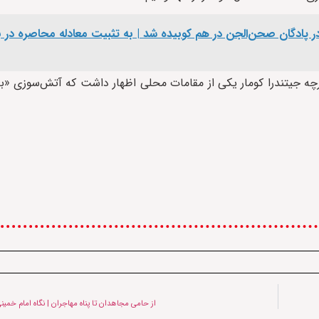
ادگان صحن‌الجن در هم کوبیده شد | به تثبیت معادله محاصره در بر
ه جیتندرا کومار یکی از مقامات محلی اظهار داشت که آتش‌سوزی «به
از حامی مجاهدان تا پناه مهاجران | نگاه امام خمینی