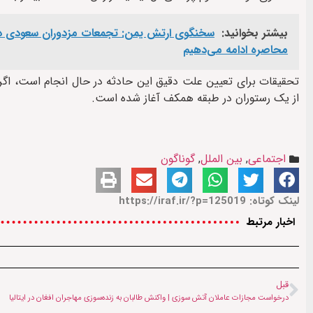
بیشتر بخوانید:
سخنگوی ارتش یمن: تجمعات مزدوران سعودی در پ
محاصره ادامه می‌دهیم
تحقیقات برای تعیین علت دقیق این حادثه در حال انجام است، اگرچ
از یک رستوران در طبقه همکف آغاز شده است.
اجتماعی
,
بین الملل
,
گوناگون
لینک کوتاه: https://iraf.ir/?p=125019
اخبار مرتبط
قبل
درخواست مجازات عاملان آتش سوزی | واکنش طالبان به زنده‌سوزی مهاجران افغان در ایتالیا