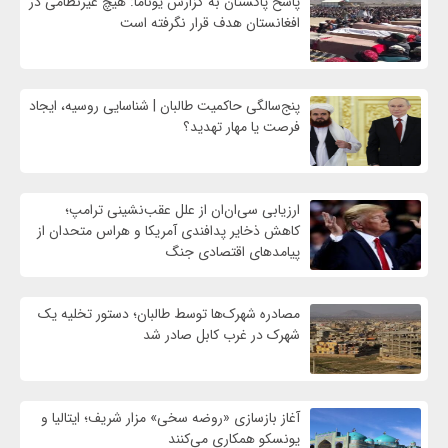
پاسخ پاکستان به گزارش یوناما: هیچ غیرنظامی در
افغانستان هدف قرار نگرفته است
پنج‌سالگی حاکمیت طالبان | شناسایی روسیه، ایجاد
فرصت‌ یا مهار تهدید؟
ارزیابی سی‌ان‌ان از علل عقب‌نشینی ترامپ؛
کاهش ذخایر پدافندی آمریکا و هراس متحدان از
پیامدهای اقتصادی جنگ
مصادره شهرک‌ها توسط طالبان؛ دستور تخلیه یک
شهرک در غرب کابل صادر شد
آغاز بازسازی «روضه سخی» مزار شریف؛ ایتالیا و
یونسکو همکاری می‌کنند