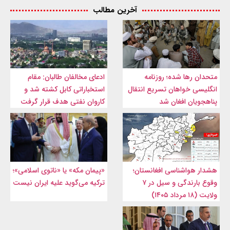
آخرین مطالب
متحدان رها شده؛ روزنامه
ادعای مخالفان طالبان: مقام
انگلیسی خواهان تسریع انتقال
استخباراتی کابل کشته شد و
پناهجویان افغان شد
کاروان نفتی هدف قرار گرفت
هشدار هواشناسی افغانستان؛
«پیمان مکه» یا «ناتوی اسلامی»؛
وقوع بارندگی و سیل در ۷
ترکیه می‌گوید علیه ایران نیست
ولایت (۱۸ مرداد ۱۴۰۵)