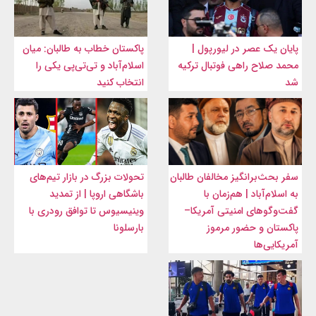
پایان یک عصر در لیورپول |
پاکستان خطاب به طالبان: میان
محمد صلاح راهی فوتبال ترکیه
اسلام‌آباد و تی‌تی‌پی یکی را
شد
انتخاب کنید
سفر بحث‌برانگیز مخالفان طالبان
تحولات بزرگ در بازار تیم‌های
به اسلام‌آباد | هم‌زمان با
باشگاهی اروپا | از تمدید
گفت‌وگوهای امنیتی آمریکا–
وینیسیوس تا توافق رودری با
پاکستان و حضور مرموز
بارسلونا
آمریکایی‌ها