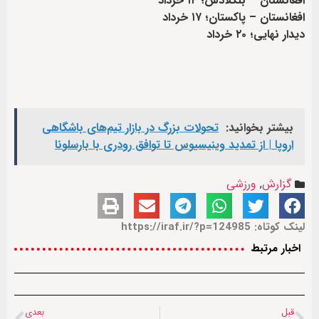
افغانستان – بنگلادش؛ ۱۴ خرداد
افغانستان – پاکستان؛ ۱۷ خرداد
دیدار نهایی؛ ۲۰ خرداد
بیشتر بخوانید:
تحولات بزرگ در بازار تیم‌های باشگاهی
اروپا | از تمدید وینیسیوس تا توافق رودری با بارسلونا
گزارش
,
ورزشی
لینک کوتاه: https://iraf.ir/?p=124985
اخبار مرتبط
قبل
بعدی