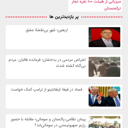
میزبانی از هیئت ۱۰۰ نفره تجار
ترکمنستان
پر بازدیدترین ها
اربعین؛ شهرِ بی‌نقشهٔ عشق
اعتراض مردمی در بدخشان؛ فرمانده طالبان: مردم
بی‌گناه کشته شدند
فساد در فیفا؛ اینفانتینو از ترامپ کمک خواست
پیمان نظامی پاکستان و سومالی؛ مقابله با حضور
رژيم صهیونیستی در سومالی‌لند؟