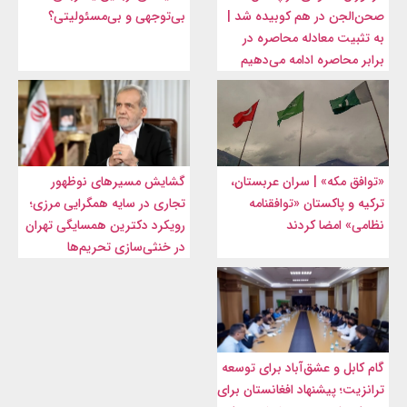
صحن‌الجن در هم کوبیده شد |
بی‌توجهی و بی‌مسئولیتی؟
به تثبیت معادله محاصره در
برابر محاصره ادامه می‌دهیم
«توافق مکه» | سران عربستان،
گشایش مسیرهای نوظهور
ترکیه و پاکستان «توافقنامه
تجاری در سایه همگرایی مرزی؛
نظامی» امضا کردند
رویکرد دکترین همسایگی تهران
در خنثی‌سازی تحریم‌ها
گام کابل و عشق‌آباد برای توسعه
ترانزیت؛ پیشنهاد افغانستان برای