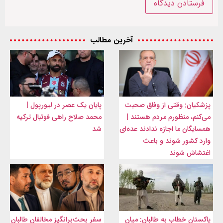
آخرین مطالب
پزشکیان: وقتی از وفاق صحبت
پایان یک عصر در لیورپول |
می‌کنم، منظورم مردم هستند |
محمد صلاح راهی فوتبال ترکیه
همسایگان ما اجازه ندادند عده‌ای
شد
وارد کشور شوند و باعث
اغتشاش شوند
پاکستان خطاب به طالبان: میان
سفر بحث‌برانگیز مخالفان طالبان