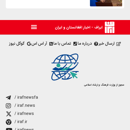
ایراف - اخبار افغانستان و ایران
ارسال خبر
درباره ما
تماس با ما
آر اس اس
گوگل نیوز
مجوز از وزارت فرهنگ و ارشاد اسلامی
/ irafnewsfa
/ iraf.news
/ irafnews
/ iraf.ir