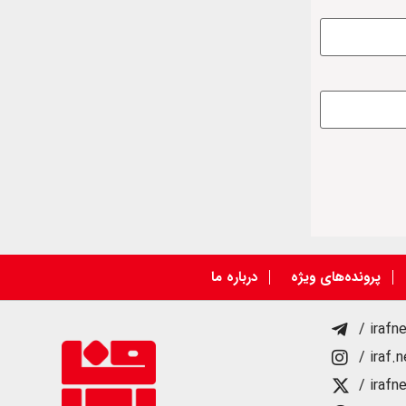
پرونده‌های ویژه
درباره ما
/ irafn
/ iraf.
/ irafn