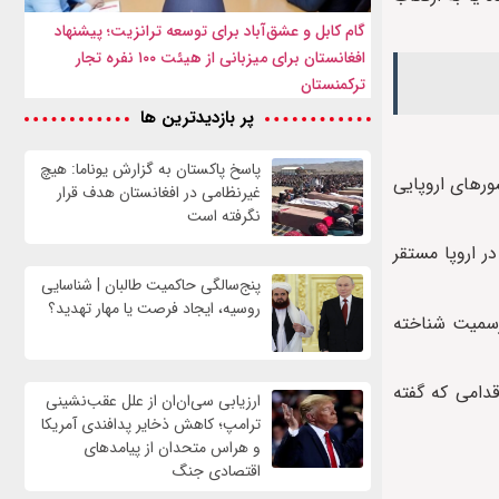
گام کابل و عشق‌آباد برای توسعه ترانزیت؛ پیشنهاد
افغانستان برای میزبانی از هیئت ۱۰۰ نفره تجار
ترکمنستان
پر بازدیدترین ها
پاسخ پاکستان به گزارش یوناما: هیچ
ورهای اروپایی
غیرنظامی در افغانستان هدف قرار
نگرفته است
در اروپا مستقر
پنج‌سالگی حاکمیت طالبان | شناسایی
روسیه، ایجاد فرصت‌ یا مهار تهدید؟
 رسمیت شناخته
قدامی که گفته
ارزیابی سی‌ان‌ان از علل عقب‌نشینی
ترامپ؛ کاهش ذخایر پدافندی آمریکا
و هراس متحدان از پیامدهای
اقتصادی جنگ