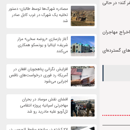
 کند؛ در حالی
مصادره شهرک‌ها توسط طالبان؛ دستور
تخلیه یک شهرک در غرب کابل صادر
شد
اخراج مهاجران
آغاز بازسازی «روضه سخی» مزار
شریف؛ ایتالیا و یونسکو همکاری
های گسترده‌ای
می‌کنند
افزایش نگرانی پناهجویان افغان در
آمریکا؛ رد فوری درخواست‌های ناقص
اجرایی می‌شود
افشای نقش موساد در بحران
مهاجرتی اسپانیا؛ پروژه انتقامی
تل‌آویو علیه مادرید رو شد
۲۷ کشته در سانحه سقوط اتوبوس در