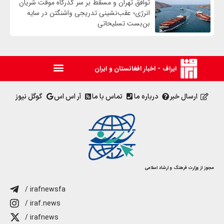
توافق تهران و مسقط بر سر گذرگاه موقت شریان
انرژی؛ عقب‌نشینی تدریجی واشنگتن در سایه
بن‌بست تسلیحاتی
ایراف - اخبار افغانستان و ایران
ارسال خبر
درباره ما
تماس با ما
آر اس اس
گوگل نیوز
مجوز از وزارت فرهنگ و ارشاد اسلامی
/ irafnewsfa
/ iraf.news
/ irafnews