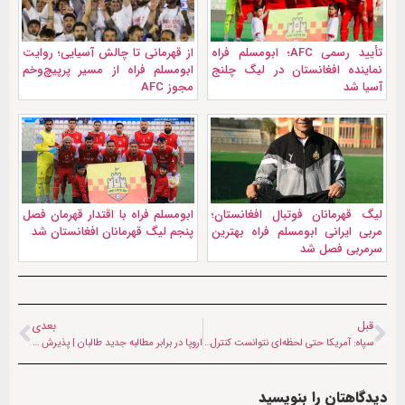
تأیید رسمی AFC؛ ابومسلم فراه
از قهرمانی تا چالش آسیایی؛ روایت
نماینده افغانستان در لیگ چلنج
ابومسلم فراه از مسیر پرپیچ‌وخم
آسیا شد
مجوز AFC
لیگ قهرمانان فوتبال افغانستان؛
ابومسلم فراه با اقتدار قهرمان فصل
مربی ایرانی ابومسلم فراه بهترین
پنجم لیگ قهرمانان افغانستان شد
سرمربی فصل شد
قبل
بعدی
سپاه: آمریکا حتی لحظه‌ای نتوانست کنترل تنگه هرمز را از ایران بگیرد
اروپا در برابر مطالبه جدید طالبان | پذیرش مهاجران در ازای حضور دیپلماتیک
دیدگاهتان را بنویسید