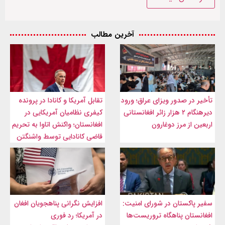
آخرین مطالب
تأخیر در صدور ویزای عراق؛ ورود
تقابل آمریکا و کانادا در پرونده
دیرهنگام ۲ هزار زائر افغانستانی
کیفری نظامیان آمریکایی در
اربعین از مرز دوغارون
افغانستان؛ واکنش اتاوا به تحریم
قاضی کانادایی توسط واشنگتن
سفیر پاکستان در شورای امنیت:
افزایش نگرانی پناهجویان افغان
افغانستان پناهگاه تروریست‌ها
در آمریکا؛ رد فوری