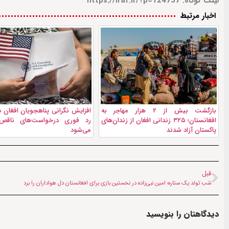
لینک کوتاه: https://iraf.ir/?p=124757
اخبار مرتبط
بازگشت بیش از ۲ هزار مهاجر به
افزایش نگرانی پناهجویان افغان در
افغانستان؛ ۳۲۵ زندانی افغان از زندان‌های
رد فوری درخواست‌های ناقص 
پاکستان آزاد شدند
می‌شود
قبل
شب تولد یک ستاره؛ امین نبی‌زاده در نخستین بازی برای افغانستان دل هواداران را برد
دیدگاهتان را بنویسید