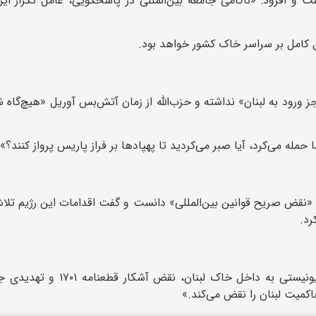
 و افزود: «ناکامی جامعه بین‌المللی در پاسخگویی، عامل تکرار ای
ل کامل بر سراسر خاک کشور خواهد بود.
 ورود به لبنان» نداشته و حزب‌الله از زمان آتش‌بس آوریل «هیچ‌گا
 حمله می‌کرد، آیا صبر می‌کردید تا پهپادها بر فراز پاریس پرواز کنند؟»
ا «نقض صریح قوانین بین‌المللی» دانست و گفت اقدامات این رژیم تل
رد.
معاون دبیرکل سازمان ملل هشدار داد پیشروی نیروهای رژیم صهیونیس
میت لبنان را نقض می‌کند.»