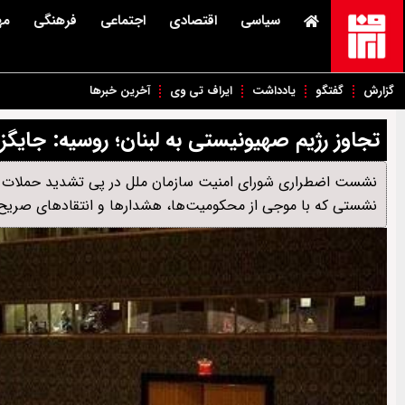
سیاسی
اقتصادی
اجتماعی
فرهنگی
مه
گزارش
گفتگو
یادداشت
ایراف تی وی
آخرین خبرها
تجاوز رژیم صهیونیستی به لبنان؛ روسیه: جای
نشست اضطراری شورای امنیت سازمان ملل در پی تشدید حملات رژیم
نشستی که با موجی از محکومیت‌ها، هشدارها و انتقادهای صریح ع