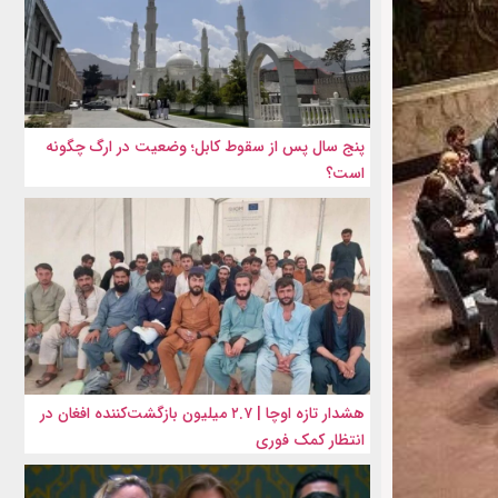
پنج سال پس از سقوط کابل؛ وضعیت در ارگ چگونه
است؟
هشدار تازه اوچا | ۲.۷ میلیون بازگشت‌کننده افغان در
انتظار کمک فوری