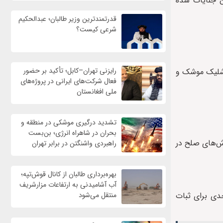
ن جنایات شده
قدرتمندترین وزیر طالبان؛ عبدالحکیم
شرعی کیست؟
رایزنی تهران–کابل؛ تأکید بر حضور
ه شلیک موشک و
فعال شرکت‌های ایرانی در پروژه‌های
ملی افغانستان
تشدید درگیری موشکی در منطقه و
بحران در شاهراه انرژی؛ بن‌بست
اش‌های صلح در
راهبردی واشنگتن در برابر تهران
بهره‌برداری طالبان از کانال قوش‌تپه؛
آب آشامیدنی به ارتفاعات مزارشریف
تی به داخل خاک لبنان، نقض آشکار قطعنامه ۱۷۰۱ و تهدیدی جدی برای ثبات
منتقل می‌شود