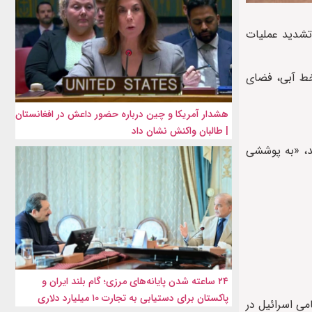
محوریت بررسی تشدید عملیات
 خط آبی، فضای
هشدار آمریکا و چین درباره حضور داعش در افغانستان
| طالبان واکنش نشان داد
 میانجی‌گری آمریکا حاصل شد، «به پوششی
۲۴ ساعته شدن پایانه‌های مرزی؛ گام بلند ایران و
پاکستان برای دستیابی به تجارت ۱۰ میلیارد دلاری
می اسرائیل در