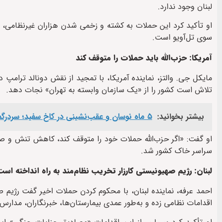
لبنان وجود ندارد.
او تأکید کرد این حملات به کشته و زخمی شدن هزاران غیرنظامی، آ
سوی تل‌آویو است.
آمریکا: حزب‌الله باید حملات را متوقف کند
مایکل جی. والتز، نماینده آمریکا، با تمجید از نقش دونالد ترامپ 
تلاش است کشور را از «یک سازمان وابسته به تهران» نجات دهد.
بیشتر بخوانید:
۵ ماه نوسان و عقب‌نشینی در کاخ سفید؛ سردرگمی ترامپ در مواجهه باقدرت پدافندی ایران
او گفت: «اگر حزب‌الله حملات خود را متوقف کند، کاهش تنش و ص
سراسر خاک کشور شد.
لبنان: رژیم صهیونیستی کارزار تخریب نظام‌مند به راه انداخته است
احمد عرفه، نماینده لبنان، با محکوم کردن حملات اخیر گفت رژی
اقدامات نظامی زده و به‌طور عمدی بیمارستان‌ها، خبرنگاران، مدارس