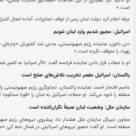
او تأکید کرد بسیاری از این اقدامات «مصادیق جنایات جنگی» است
است.»
عرفه اعلام کرد دولت لبنان پس از توقف تجاوزات، آماده اعمال کنتر
اسرائیل: مجبور شدیم وارد لبنان شویم
دنی دانون، نماینده رژیم صهیونیستی، مدعی شد کشورش «چاره‌ای جز
پهپاد را متوقف نکرده است.»
او با خطاب قرار دادن نماینده فرانسه گفت: «اگر اسپانیا به کشور شما
پاکستان: اسرائیل مقصر تخریب تلاش‌های صلح است
عاصم افتخار احمد، نماینده پاکستان، تجاوزگری رژیم صهیونیستی ر
منطقه را نابود می‌کند. او حملات اسرائیل به لبنان را «قویا محکوم» ک
سازمان ملل: وضعیت لبنان عمیقاً نگران‌کننده است
منطقه است. او گفت حضور نیروهای اسرائیلی در شمال خط آبی «حاک