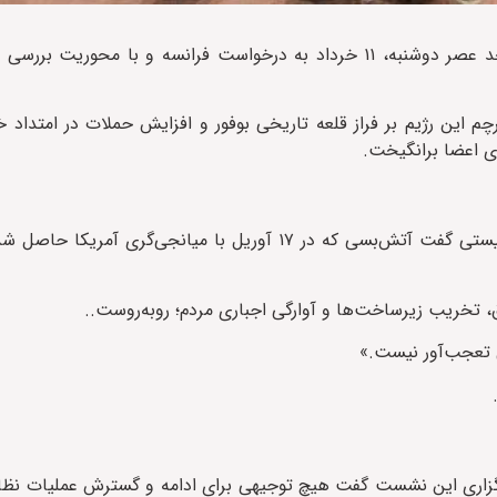
، نشست اضطراری شورای امنیت سازمان ملل متحد عصر دوشنبه، ۱۱ خرداد به درخواست فرانسه و با 
م این رژیم بر فراز قلعه تاریخی بوفور و افزایش حملات در امتداد
وی اعضا برانگیخت.
واسیلی نبنزیا، نماینده روسیه، با انتقاد تند از اقدامات رژیم صهیونیستی گفت آتش‌بسی که در ۱۷ آوریل با
طق، تخریب زیرساخت‌ها و آوارگی اجباری مردم؛ روبه‌روست..
 تعجب‌آور نیست.»
 برگزاری این نشست گفت هیچ توجیهی برای ادامه و گسترش عملیات نظا