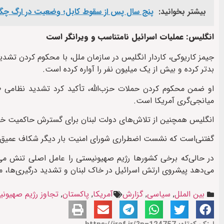
بیشتر بخوانید:
پنج سال پس از سقوط کابل؛ وضعیت در ارگ چگ
انگلیس: عملیات اسرائیل نامتناسب و ویرانگر است
جیمز کاریوکی، کاردار انگلیس در سازمان ملل، با محکوم کردن تشدی
بدتر کرده و بیش از یک میلیون نفر را آواره کرده است.
او ضمن محکوم کردن حملات حزب‌الله، تأکید کرد تشدید نظامی «راه
میانجی‌گری آمریکا است.
انگلیس همچنین از تلاش‌های دولت لبنان برای گسترش حاکمیت خود مطابق قطعن
گفتنی‌است که نشست اضطراری شورای امنیت بار دیگر شکاف عمیق میان
در حالی‌که برخی کشورها رژیم صهیونیستی را عامل اصلی تنش می‌دا
می‌دهد پیشروی ارتش اسرائیل در خاک لبنان و تشدید درگیری‌ها، م
بین الملل
,
سیاسی
,
گزارش
آمریکا
,
پاکستان
,
تجاوز رژیم صهیون