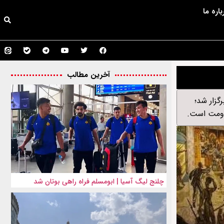
باره ما
آخرین مطالب
گزار شد؛
قاومت است.
چلنج لیگ آسیا | ابومسلم فراه راهی بوتان شد