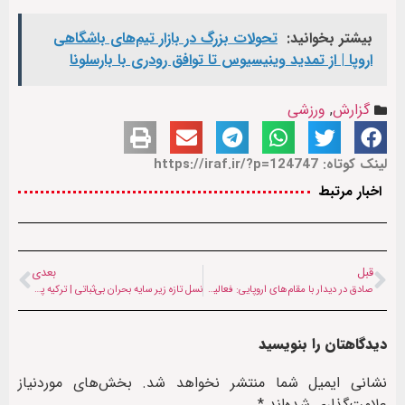
بیشتر بخوانید:
تحولات بزرگ در بازار تیم‌های باشگاهی
اروپا | از تمدید وینیسیوس تا توافق رودری با بارسلونا
گزارش
,
ورزشی
لینک کوتاه: https://iraf.ir/?p=124747
اخبار مرتبط
قبل
بعدی
صادق در دیدار با مقام‌های اروپایی: فعالیت گروه‌های تروریستی از خاک افغانستان ادامه دارد
نسل تازه زیر سایه بحران بی‌ثباتی | ترکیه پس از ۲۴ سال به جام جهانی باز می‌گردد
دیدگاهتان را بنویسید
نشانی ایمیل شما منتشر نخواهد شد.
بخش‌های موردنیاز
علامت‌گذاری شده‌اند
*