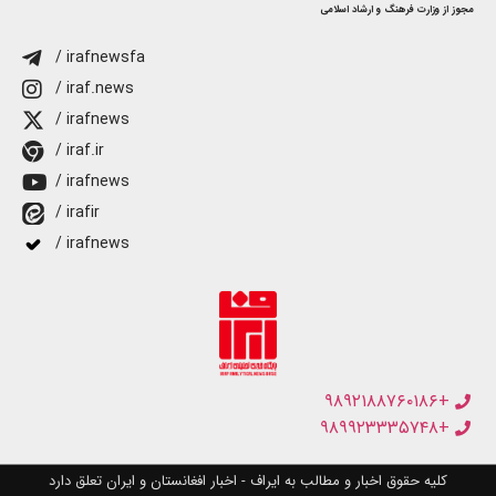
مجوز از وزارت فرهنگ و ارشاد اسلامی
/ irafnewsfa
/ iraf.news
/ irafnews
/ iraf.ir
/ irafnews
/ irafir
/ irafnews
+۹۸۹۲۱۸۸۷۶۰۱۸۶
+۹۸۹۹۲۳۳۳۵۷۴۸
کلیه حقوق اخبار و مطالب به ایراف - اخبار افغانستان و ایران تعلق دارد