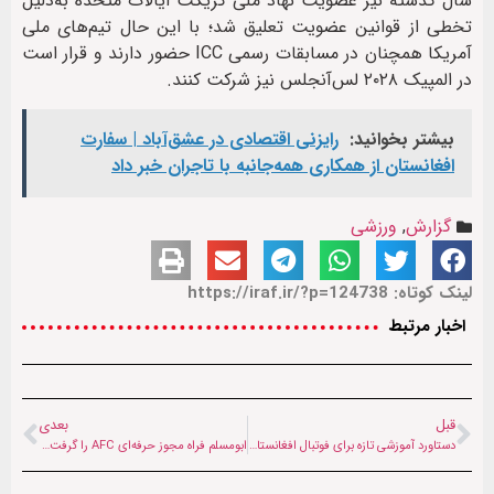
سال گذشته نیز عضویت نهاد ملی کریکت ایالات متحده به‌دلیل
تخطی از قوانین عضویت تعلیق شد؛ با این حال تیم‌های ملی
آمریکا همچنان در مسابقات رسمی ICC حضور دارند و قرار است
در المپیک ۲۰۲۸ لس‌آنجلس نیز شرکت کنند.
بیشتر بخوانید:
رایزنی اقتصادی در عشق‌آباد | سفارت
افغانستان از همکاری همه‌جانبه با تاجران خبر داد
گزارش
,
ورزشی
لینک کوتاه: https://iraf.ir/?p=124738
اخبار مرتبط
قبل
بعدی
دستاورد آموزشی تازه برای فوتبال افغانستان | دو مدرس افغان مجوز سطح A آسیا گرفتند
ابومسلم فراه مجوز حرفه‌ای AFC را گرفت | نماینده افغانستان آماده فصل جدید آسیایی