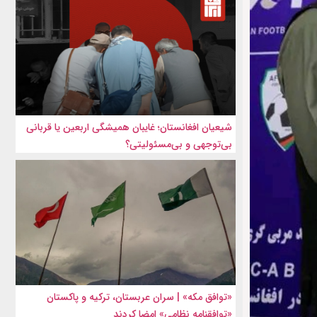
شیعیان افغانستان؛ غایبان همیشگی اربعین یا قربانی
بی‌توجهی و بی‌مسئولیتی؟
«توافق مکه» | سران عربستان، ترکیه و پاکستان
«توافقنامه نظامی» امضا کردند