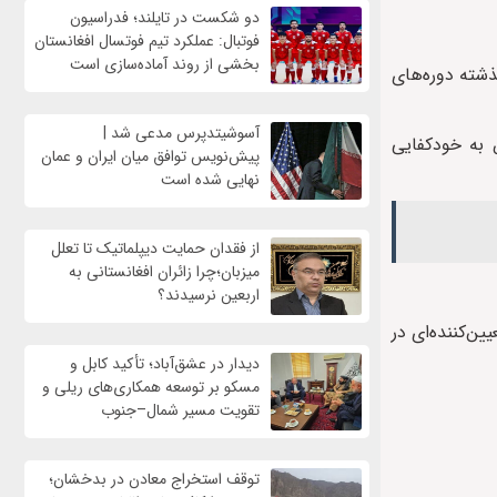
دو شکست در تایلند؛ فدراسیون
فوتبال: عملکرد تیم فوتسال افغانستان
بخشی از روند آماده‌سازی است
ال گذشته دوره‌های
آسوشیتدپرس مدعی شد |
ت مربیان متخصص به خودکفایی
پیش‌نویس توافق میان ایران و عمان
نهایی شده است
از فقدان حمایت دیپلماتیک تا تعلل
میزبان؛چرا زائران افغانستانی به
اربعین نرسیدند؟
ن‌کننده‌ای در
دیدار در عشق‌آباد؛ تأکید کابل و
مسکو بر توسعه همکاری‌های ریلی و
تقویت مسیر شمال–جنوب
توقف استخراج معادن در بدخشان؛