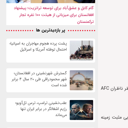
گام کابل و عشق‌آباد برای توسعه ترانزیت؛ پیشنهاد
افغانستان برای میزبانی از هیئت ۱۰۰ نفره تجار
ترکمنستان
پر بازدیدترین ها
پشت پرده هجوم مهاجران به اسپانیا؛
احتمال توطئه آمریکا و اسرائیل
گسترش شهرنشینی در افغانستان؛
شهر محمودراقی طی ۲۰ سال ۴ برابر
شده است
به گفته فدراسیون فوتبال افغانستان، پس از برگزاری دوره مربیگری سطح A در این کشور، روند تدریس و اجرای برنامه‌های آموزشی زیر نظر ناظران AFC
عقب‌نشینی ترامپ، ترس تل‌آویو؛
رژیم اشغالگر در برابر ایران تنها
می‌ماند
بی مثبت زمینه