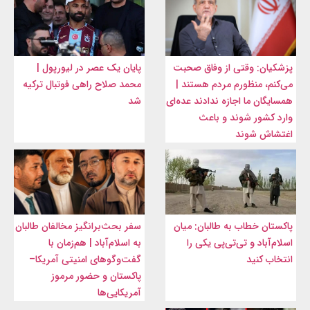
پزشکیان: وقتی از وفاق صحبت
پایان یک عصر در لیورپول |
می‌کنم، منظورم مردم هستند |
محمد صلاح راهی فوتبال ترکیه
همسایگان ما اجازه ندادند عده‌ای
شد
وارد کشور شوند و باعث
اغتشاش شوند
پاکستان خطاب به طالبان: میان
سفر بحث‌برانگیز مخالفان طالبان
اسلام‌آباد و تی‌تی‌پی یکی را
به اسلام‌آباد | هم‌زمان با
انتخاب کنید
گفت‌وگوهای امنیتی آمریکا–
پاکستان و حضور مرموز
آمریکایی‌ها